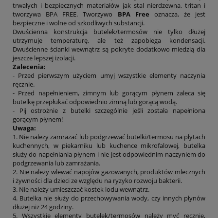
trwałych i bezpiecznych materiałów jak stal nierdzewna, tritan i
tworzywa BPA FREE. Tworzywo
BPA Free
oznacza, że jest
bezpieczne i wolne od szkodliwych substancji.
Dwuścienna konstrukcja butelek/termosów nie tylko dłużej
utrzymuje temperaturę, ale też zapobiega kondensacji.
Dwuścienne ścianki wewnątrz są pokryte dodatkowo miedzią dla
jeszcze lepszej izolacji.
Zalecenia:
- Przed pierwszym użyciem umyj wszystkie elementy naczynia
ręcznie.
- Przed napełnieniem, zimnym lub gorącym płynem zaleca się
butelkę przepłukać odpowiednio zimną lub gorącą wodą.
- Pij ostrożnie z butelki szczególnie jeśli została napełniona
gorącym płynem!
Uwaga:
1. Nie należy zamrażać lub podgrzewać butelki/termosu na płytach
kuchennych, w piekarniku lub kuchence mikrofalowej, butelka
służy do napełniania płynem i nie jest odpowiednim naczyniem do
podgrzewania lub zamrażania.
2. Nie należy wlewać napojów gazowanych, produktów mlecznych
i żywności dla dzieci ze względu na ryzyko rozwoju bakterii.
3. Nie należy umieszczać kostek lodu wewnątrz.
4. Butelka nie służy do przechowywania wody, czy innych płynów
dłużej niż 24 godziny.
5. Wszystkie elementy butelek/termosów należy myć ręcznie,