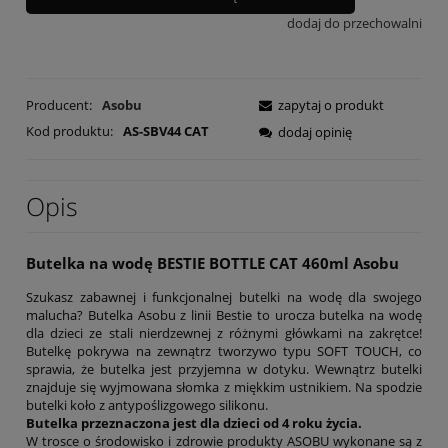
dodaj do przechowalni
Producent:
Asobu
zapytaj o produkt
Kod produktu:
AS-SBV44 CAT
dodaj opinię
Opis
Butelka na wodę BESTIE BOTTLE CAT 460ml Asobu
Szukasz zabawnej i funkcjonalnej butelki na wodę dla swojego
malucha? Butelka Asobu z linii Bestie to urocza butelka na wodę
dla dzieci ze stali nierdzewnej z różnymi główkami na zakrętce!
Butelkę pokrywa na zewnątrz tworzywo typu SOFT TOUCH, co
sprawia, że butelka jest przyjemna w dotyku. Wewnątrz butelki
znajduje się wyjmowana słomka z miękkim ustnikiem. Na spodzie
butelki koło z antypoślizgowego silikonu.
Butelka przeznaczona jest dla dzieci od 4 roku życia.
W trosce o środowisko i zdrowie produkty ASOBU wykonane są z