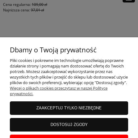
Cena regularna:
109,00 zł
Najniższa cena:
97,01 zł
KONTAKT
Dbamy o Twoją prywatność
MOJE KONTO
Pliki cookies i pokrewne im technologie umożliwiają poprawne
działanie strony i pomagają nam dostosować ofertę do Twoich
potrzeb. Możesz zaakceptować wykorzystanie przez nas
wszystkich tych plików i przejść do sklepu lub dostosować użycie
PŁATNOŚCI I DOSTAWA
plików do swoich preferencji, wybierając opcję "Dostosuj zgody".
Więcej o plikach cookies przeczytasz w naszej Polityce
prywatności.
INFORMACJE
ZAAKCEPTUJ TYLKO NIEZBĘDNE
INSTRUKCJE
DOSTOSUJ ZGODY