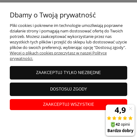
KONTAKT
Dbamy o Twoją prywatność
MOJE KONTO
Pliki cookies i pokrewne im technologie umożliwiają poprawne
działanie strony i pomagają nam dostosować ofertę do Twoich
potrzeb. Możesz zaakceptować wykorzystanie przez nas
wszystkich tych plików i przejść do sklepu lub dostosować użycie
PŁATNOŚCI I DOSTAWA
plików do swoich preferencji, wybierając opcję "Dostosuj zgody".
Więcej o plikach cookies przeczytasz w naszej Polityce
prywatności.
INFORMACJE
ZAAKCEPTUJ TYLKO NIEZBĘDNE
INSTRUKCJE
DOSTOSUJ ZGODY
ZAAKCEPTUJ WSZYSTKIE
O NAS
pokaż pełną wersję strony
Sklep internetowy Shoper Premium