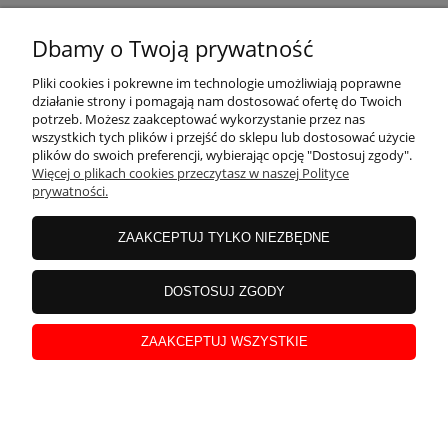
KONTAKT
Dbamy o Twoją prywatność
MOJE KONTO
Pliki cookies i pokrewne im technologie umożliwiają poprawne
działanie strony i pomagają nam dostosować ofertę do Twoich
potrzeb. Możesz zaakceptować wykorzystanie przez nas
wszystkich tych plików i przejść do sklepu lub dostosować użycie
PŁATNOŚCI I DOSTAWA
plików do swoich preferencji, wybierając opcję "Dostosuj zgody".
Więcej o plikach cookies przeczytasz w naszej Polityce
prywatności.
INFORMACJE
ZAAKCEPTUJ TYLKO NIEZBĘDNE
INSTRUKCJE
DOSTOSUJ ZGODY
ZAAKCEPTUJ WSZYSTKIE
O NAS
pokaż pełną wersję strony
Sklep internetowy Shoper Premium