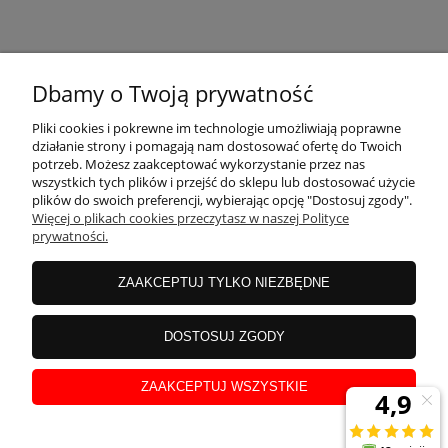
KONTAKT
Dbamy o Twoją prywatność
MOJE KONTO
Pliki cookies i pokrewne im technologie umożliwiają poprawne
działanie strony i pomagają nam dostosować ofertę do Twoich
potrzeb. Możesz zaakceptować wykorzystanie przez nas
wszystkich tych plików i przejść do sklepu lub dostosować użycie
PŁATNOŚCI I DOSTAWA
plików do swoich preferencji, wybierając opcję "Dostosuj zgody".
Więcej o plikach cookies przeczytasz w naszej Polityce
prywatności.
INFORMACJE
ZAAKCEPTUJ TYLKO NIEZBĘDNE
INSTRUKCJE
DOSTOSUJ ZGODY
ZAAKCEPTUJ WSZYSTKIE
O NAS