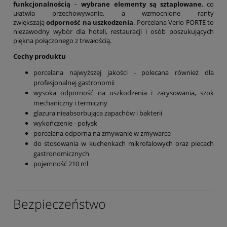
funkcjonalnością
–
wybrane elementy są sztaplowane
, co
ułatwia przechowywanie, a wzmocnione ranty
zwiększają
odporność na uszkodzenia
. Porcelana Verlo FORTE to
niezawodny wybór dla hoteli, restauracji i osób poszukujących
piękna połączonego z trwałością.
Cechy produktu
porcelana najwyższej jakości - polecana również dla
profesjonalnej gastronomii
wysoka odporność na uszkodzenia i zarysowania, szok
mechaniczny i termiczny
glazura nieabsorbująca zapachów i bakterii
wykończenie - połysk
porcelana odporna na zmywanie w zmywarce
do stosowania w kuchenkach mikrofalowych oraz piecach
gastronomicznych
pojemność 210 ml
Bezpieczeństwo