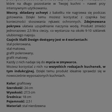
które na długo pozostanie w Twojej kuchni – nawet przy
intensywnym użytkowaniu.
Mocny, składany uchwyt
z bakelitu nie nagrzewa się podczas
gotowania. Dzięki temu możesz korzystać z czajnika bez
konieczności stosowania rękawic ochronnych.
Zdejmowana
pokrywa
ułatwia uzupełnianie naczynia wodą. Produkt zmieści
jednorazowo 2,5 litra cieczy, co wystarcza na około 9-10 szklanek
ulubionego napoju.
Czajnik Vialli Design dostępny jest w 4 wariantach:
stal polerowana,
stal matowa,
grafit polerowany,
grafit matowy.
Każdy z nich nadaje się do
mycia w zmywarce.
Możesz korzystać z nich na
wszystkich rodzajach kuchenek, w
tym indukcyjnej.
Dzięki temu produkt idealnie sprawdzi się w
nowocześnie wyposażonych kuchniach.
Kolor:
grafitowy
Szerokość:
24 cm
Wysokość:
27,5 cm
Średnica:
18 cm
Pojemność:
2,5 l
Materiał:
stal nierdzewna