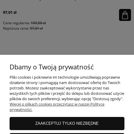
97,01 zł
Cena regularna:
109,00 zł
Najniższa cena:
97,01 zł
KONTAKT
Dbamy o Twoją prywatność
MOJE KONTO
Pliki cookies i pokrewne im technologie umożliwiają poprawne
działanie strony i pomagają nam dostosować ofertę do Twoich
potrzeb. Możesz zaakceptować wykorzystanie przez nas
wszystkich tych plików i przejść do sklepu lub dostosować użycie
PŁATNOŚCI I DOSTAWA
plików do swoich preferencji, wybierając opcję "Dostosuj zgody".
Więcej o plikach cookies przeczytasz w naszej Polityce
prywatności.
INFORMACJE
ZAAKCEPTUJ TYLKO NIEZBĘDNE