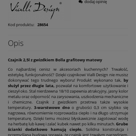
dodaj opinię
Kod produktu:
28654
Opis
Czajnik 2,5l z gwizdkiem Bolla grafitowy matowy
Co najbardziej cenisz w akcesoriach kuchennych? Trwałość,
estetykę, funkcjonalność? Dzięki czajnikowi Vialli Design nie musisz
dokonywać tego trudnego wyboru! Produkt wykonano tak,
by
służył przez długie lata,
pozwalał na komfortowe użytkowanie i
cieszył oko. Stal nierdzewna 18/10 zapewnia atrakcyjny, jasny kolor
metalu oraz odporność na zarysowania, uszkodzenia mechaniczne
i chemiczne. Czajnik z gwizdkiem przetrwa także wysokie
temperatury.
3-warstwowe dno
o grubości 0,3 cm szybko się
nagrzewa, równomiernie rozprowadza ciepło i na długo utrzymuje
temperaturę. Dzięki temu możesz błyskawicznie zagotować wodę
na herbatę lub kawę i zalać kubek nawet po kilku minutach.
Grube
ścianki dodatkowo hamują ciepło.
Solidna konstrukcja i
przemyślana budowa sprawia, że czajnik jest trwałym narzędziem,