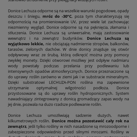
Donice Lechuza odporne są na wszelkie warunki pogodowe, opady
deszczu i śniegu,
mróz do -30°C
, poza tym charakteryzują się
odpornością na promieniowanie UV, przez wiele lat zachowując
niezmienny wygląd. Donice odporne są na pęknięcia, złamania i
stłuczenia. Donice Lechuza są uniwersalne, mają zastosowanie
wewnątrz i na zewnątrz budynków.
Donice Lechuza są
wyjątkowo lekkie,
nie obciążają nadmiernie stropów, balkonów,
tarasów, zielonych dachów. W dnie donicy znajduje się otwór
odpływowy wraz ze śrubą, którą odkręcić można przy pomocy
zwykłej monety. Dzięki otworowi możliwy jest odpływ nadmiaru
wody powstały podczas przelania przy podlewaniu lub
intensywnych opadów atmosferycznych. Donice przeznaczone są
do uprawy roślin zarówno w ziemi jak i w substracie mineralnym.
Dzięki substratowi LECHUZA-PON roślina ma zapewnione
utrzymanie optymalnej wilgotności podłoża. Donice
przystosowane są do uprawy roślin hydroponicznych. System
nawadniający zintegrowany z donicą gromadzący zapas wody na
jej dnie, pozwala na dużo rzadsze podlewanie roślin.
Donice Lechuza umożliwiają sadzenie dużych, nawet
kilkumetrowych roślin.
Donice można pozostawić cały rok na
zewnątrz
, jeśli tylko rośliny w nich nasadzone są mrozoodporne i
zabezpieczone odpowiednio przed silnymi mrozami. Rośliny w