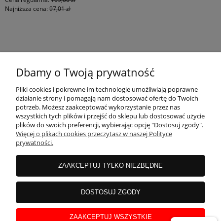
Najniższa cena:
97,01 zł
KONTAKT
Dbamy o Twoją prywatność
MOJE KONTO
Pliki cookies i pokrewne im technologie umożliwiają poprawne
działanie strony i pomagają nam dostosować ofertę do Twoich
potrzeb. Możesz zaakceptować wykorzystanie przez nas
wszystkich tych plików i przejść do sklepu lub dostosować użycie
PŁATNOŚCI I DOSTAWA
plików do swoich preferencji, wybierając opcję "Dostosuj zgody".
Więcej o plikach cookies przeczytasz w naszej Polityce
prywatności.
INFORMACJE
ZAAKCEPTUJ TYLKO NIEZBĘDNE
INSTRUKCJE
DOSTOSUJ ZGODY
ZAAKCEPTUJ WSZYSTKIE
O NAS