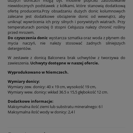
dużych donicach mogą być mobilne poprzez zastosowanie
niewidocznych podstawek z kółkami, które stanowią dodatkową
ofertę producenta.Przy obsadzaniu dużych donic kolumnowych
zalecane jest dodatkowe obciążenie donic od wewnątrz, aby
uniknąć wywrócenia ich przy silnych i porywistych wiatrach. Przy
temperaturach poniżej 0 stopni Celsjusza należy chronić rośliny
przed mrozem.
Do czyszczenia donic
wystarcza szmatka oraz woda z płynem do
mycia naczyń, nie należy stosować żadnych silniejszych
detergentów.
W zestawie z donicą Balconera brak uchwytów z tworzywa do
zawieszenia.
Uchwyty dostępne w naszej ofercie.
Wyprodukowano w Niemczech.
Wymiary donicy:
Wymiary zew. donicy: 40 x 19 cm, wysokość 19 cm,
Wymiary wew. donicy: wkład 36.5 x 15,5 głębokość 12 cm.
Dodatkowe informacje:
Maksymalna ilość ziemi lub substratu mineralnego: 6 l
Maksymalna ilość wody w donicy: 2,4 l