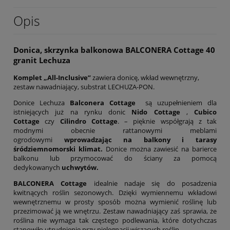
Opis
Donica, skrzynka balkonowa BALCONERA Cottage 40
granit Lechuza
Komplet „All-Inclusive”
zawiera donicę, wkład wewnętrzny,
zestaw nawadniający, substrat LECHUZA-PON.
Donice Lechuza
Balconera Cottage
są uzupełnieniem dla
istniejących już na rynku donic
Nido Cottage
,
Cubico
Cottage
czy
Cilindro Cottage
. – pięknie współgrają z tak
modnymi obecnie rattanowymi meblami
ogrodowymi
wprowadzając na balkony i tarasy
śródziemnomorski klimat.
Donice można zawiesić na barierce
balkonu lub przymocować do ściany za pomocą
dedykowanych
uchwytów.
BALCONERA
Cottage
idealnie nadaje się do posadzenia
kwitnących roślin sezonowych. Dzięki wymiennemu wkładowi
wewnętrznemu w prosty sposób można wymienić roślinę lub
przezimować ją we wnętrzu. Zestaw nawadniający zaś sprawia, że
roślina nie wymaga tak częstego podlewania, które dotychczas
stanowiło utrudnienie przy pielęgnacji wiszących roślin.