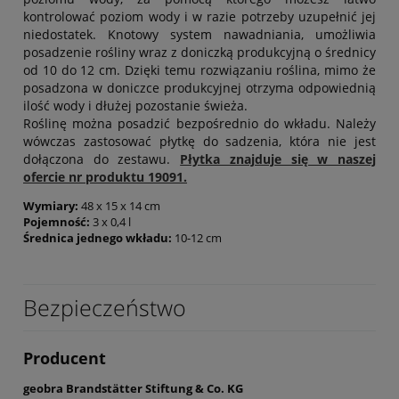
kontrolować poziom wody i w razie potrzeby uzupełnić jej
niedostatek. Knotowy system nawadniania, umożliwia
posadzenie rośliny wraz z doniczką produkcyjną o średnicy
od 10 do 12 cm. Dzięki temu rozwiązaniu roślina, mimo że
posadzona w doniczce produkcyjnej otrzyma odpowiednią
ilość wody i dłużej pozostanie świeża.
Roślinę można posadzić bezpośrednio do wkładu. Należy
wówczas zastosować płytkę do sadzenia, która nie jest
dołączona do zestawu.
Płytka znajduje się w naszej
ofercie nr produktu 19091.
Wymiary:
48 x 15 x 14 cm
Pojemność:
3 x 0,4 l
Średnica jednego wkładu:
10-12 cm
Bezpieczeństwo
Producent
geobra Brandstätter Stiftung & Co. KG