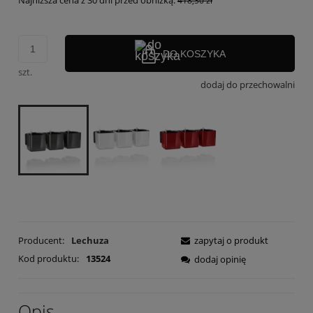
Najniższa cena z 30 dni przed obniżką:
418,30 zł
DO KOSZYKA
szt.
dodaj do przechowalni
Producent:
Lechuza
zapytaj o produkt
Kod produktu:
13524
dodaj opinię
Opis