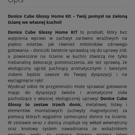
Donice Cube Glossy Home Kit – Twój pomysł na zieloną
ścianę we własnej kuchni!
Donice Cube Glossy Home KIT
to produkt, który bez
wątpienia wprawi w zachwyt zarówno wrażliwych na
piękno estetów, jak również miłośników zdrowego
gotowania – doniczki świetnie sprawdzą się do uprawy ziół,
a powieszone na ścianie w kuchni stworzą nie tylko
niebanalną dekorację pomieszczenia, ale też sprawią, że
ekologiczny ogród pachnący aromatycznymi i świeżymi
ziołami będzie zawsze do Twojej dyspozycji i na
wyciągnięcie ręki!
Wyobraź sobie ile przyjemności może sprawiać gotowanie
mając do dyspozycji świeże i aromatyczne zioła
pochodzące z własnej ekologicznej uprawy!
Donice Cube
Glossy to zestaw trzech donic,
metalowej listwy i
elementów montażowych (uchwyty magnetyczne) za
pomocą których wygodnie zamocujesz donice na ścianie.
W zestawie wraz z donicą znajduje się wkład wewnętrzny
oraz knotowy system nawadniania ze wskaźnikiem
poziomu wody, za pomocą którego możesz łatwo