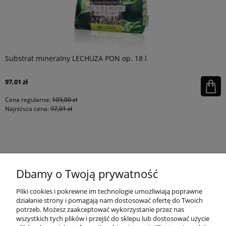
Substrat mineralny LECHUZA PON op. 18 l
97,01 zł
Cena regularna:
109,00 zł
Najniższa cena:
97,01 zł
KONTAKT
Dbamy o Twoją prywatność
MOJE KONTO
Pliki cookies i pokrewne im technologie umożliwiają poprawne
działanie strony i pomagają nam dostosować ofertę do Twoich
potrzeb. Możesz zaakceptować wykorzystanie przez nas
wszystkich tych plików i przejść do sklepu lub dostosować użycie
PŁATNOŚCI I DOSTAWA