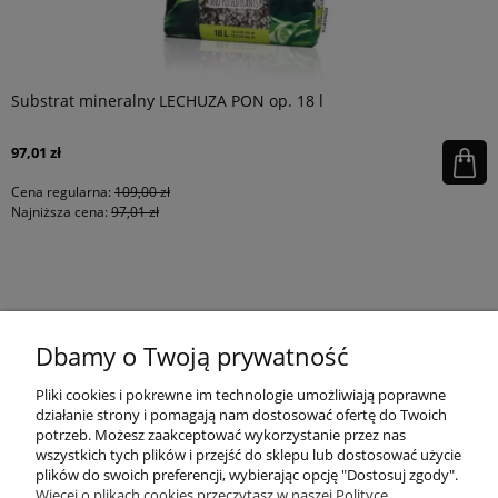
Substrat mineralny LECHUZA PON op. 18 l
97,01 zł
Cena regularna:
109,00 zł
Najniższa cena:
97,01 zł
KONTAKT
Dbamy o Twoją prywatność
MOJE KONTO
Pliki cookies i pokrewne im technologie umożliwiają poprawne
działanie strony i pomagają nam dostosować ofertę do Twoich
potrzeb. Możesz zaakceptować wykorzystanie przez nas
wszystkich tych plików i przejść do sklepu lub dostosować użycie
PŁATNOŚCI I DOSTAWA
plików do swoich preferencji, wybierając opcję "Dostosuj zgody".
Więcej o plikach cookies przeczytasz w naszej Polityce