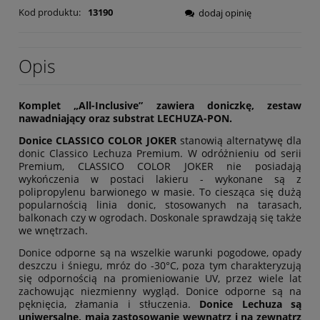
Kod produktu:
13190
dodaj opinię
Opis
Komplet „All-Inclusive” zawiera doniczkę, zestaw
nawadniający oraz substrat LECHUZA-PON.
Donice CLASSICO COLOR JOKER
stanowią alternatywę dla
donic Classico Lechuza Premium. W odróżnieniu od serii
Premium, CLASSICO COLOR JOKER nie posiadają
wykończenia w postaci lakieru - wykonane są z
polipropylenu barwionego w masie. To ciesząca się dużą
popularnością linia donic, stosowanych na tarasach,
balkonach czy w ogrodach. Doskonale sprawdzają się także
we wnętrzach.
Donice odporne są na wszelkie warunki pogodowe, opady
deszczu i śniegu, mróz do -30°C, poza tym charakteryzują
się odpornością na promieniowanie UV, przez wiele lat
zachowując niezmienny wygląd. Donice odporne są na
pęknięcia, złamania i stłuczenia.
Donice Lechuza są
uniwersalne, mają zastosowanie wewnątrz i na zewnątrz