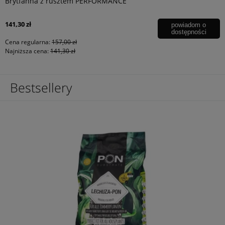
Brytfanna z rusztem PERFORMANCE
141,30 zł
powiadom o
dostępności
Cena regularna:
157,00 zł
Najniższa cena:
141,30 zł
Bestsellery