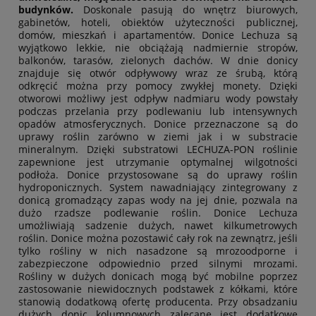
budynków.
Doskonale pasują do wnętrz biurowych,
gabinetów, hoteli, obiektów użyteczności publicznej,
domów, mieszkań i apartamentów. Donice Lechuza są
wyjątkowo lekkie, nie obciążają nadmiernie stropów,
balkonów, tarasów, zielonych dachów. W dnie donicy
znajduje się otwór odpływowy wraz ze śrubą, którą
odkręcić można przy pomocy zwykłej monety. Dzięki
otworowi możliwy jest odpływ nadmiaru wody powstały
podczas przelania przy podlewaniu lub intensywnych
opadów atmosferycznych. Donice przeznaczone są do
uprawy roślin zarówno w ziemi jak i w substracie
mineralnym. Dzięki substratowi LECHUZA-PON roślinie
zapewnione jest utrzymanie optymalnej wilgotności
podłoża. Donice przystosowane są do uprawy roślin
hydroponicznych. System nawadniający zintegrowany z
donicą gromadzący zapas wody na jej dnie, pozwala na
dużo rzadsze podlewanie roślin. Donice Lechuza
umożliwiają sadzenie dużych, nawet kilkumetrowych
roślin. Donice można pozostawić cały rok na zewnątrz, jeśli
tylko rośliny w nich nasadzone są mrozoodporne i
zabezpieczone odpowiednio przed silnymi mrozami.
Rośliny w dużych donicach mogą być mobilne poprzez
zastosowanie niewidocznych podstawek z kółkami, które
stanowią dodatkową ofertę producenta. Przy obsadzaniu
dużych donic kolumnowych zalecane jest dodatkowe