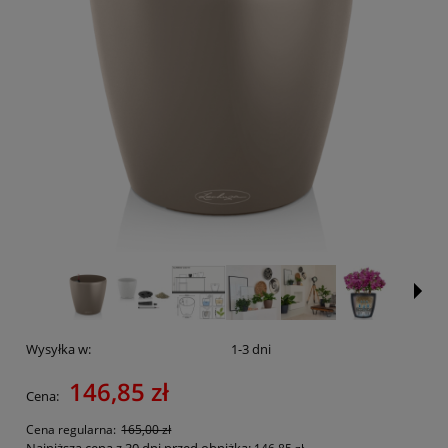
Wysyłka w:
1-3 dni
146,85 zł
Cena:
Cena regularna:
165,00 zł