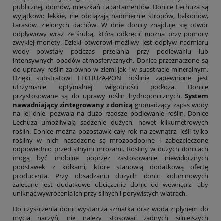
publicznej, domów, mieszkań i apartamentów. Donice Lechuza są
wyjątkowo lekkie, nie obciążają nadmiernie stropów, balkonów,
tarasów, zielonych dachów. W dnie donicy znajduje się otwór
odpływowy wraz ze śrubą, którą odkręcić można przy pomocy
zwykłej monety. Dzięki otworowi możliwy jest odpływ nadmiaru
wody powstały podczas przelania przy podlewaniu lub
intensywnych opadów atmosferycznych. Donice przeznaczone są
do uprawy roślin zarówno w ziemi jak i w substracie mineralnym.
Dzięki substratowi LECHUZA-PON roślinie zapewnione jest
utrzymanie optymalnej wilgotności podłoża. Donice
przystosowane są do uprawy roślin hydroponicznych.
System
nawadniający zintegrowany z donicą
gromadzący zapas wody
na jej dnie, pozwala na dużo rzadsze podlewanie roślin. Donice
Lechuza umożliwiają sadzenie dużych, nawet kilkumetrowych
roślin. Donice można pozostawić cały rok na zewnątrz, jeśli tylko
rośliny w nich nasadzone są mrozoodporne i zabezpieczone
odpowiednio przed silnymi mrozami. Rośliny w dużych donicach
mogą być mobilne poprzez zastosowanie niewidocznych
podstawek z kółkami, które stanowią dodatkową ofertę
producenta. Przy obsadzaniu dużych donic kolumnowych
zalecane jest dodatkowe obciążenie donic od wewnątrz, aby
uniknąć wywrócenia ich przy silnych i porywistych wiatrach.
Do czyszczenia donic wystarcza szmatka oraz woda z płynem do
mycia naczyń, nie należy stosować żadnych silniejszych