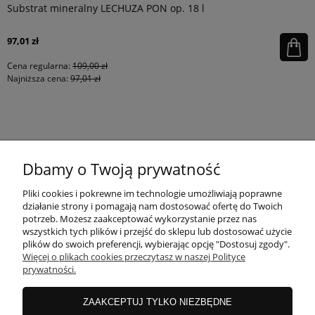
Substrat mineralny LECHUZA PON op. 18 l
97,01 zł
Cena regularna:
109,00 zł
Najniższa cena:
97,01 zł
KONTAKT
Dbamy o Twoją prywatność
MOJE KONTO
Pliki cookies i pokrewne im technologie umożliwiają poprawne
działanie strony i pomagają nam dostosować ofertę do Twoich
potrzeb. Możesz zaakceptować wykorzystanie przez nas
wszystkich tych plików i przejść do sklepu lub dostosować użycie
PŁATNOŚCI I DOSTAWA
plików do swoich preferencji, wybierając opcję "Dostosuj zgody".
Więcej o plikach cookies przeczytasz w naszej Polityce
prywatności.
INFORMACJE
ZAAKCEPTUJ TYLKO NIEZBĘDNE