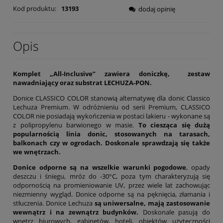
Kod produktu:
13193
dodaj opinię
Opis
Komplet „All-Inclusive” zawiera doniczkę, zestaw
nawadniający oraz substrat LECHUZA-PON.
Donice CLASSICO COLOR stanowią alternatywę dla donic Classico
Lechuza Premium. W odróżnieniu od serii Premium, CLASSICO
COLOR nie posiadają wykończenia w postaci lakieru - wykonane są
z polipropylenu barwionego w masie.
To ciesząca się dużą
popularnością linia donic, stosowanych na tarasach,
balkonach czy w ogrodach. Doskonale sprawdzają się także
we wnętrzach.
Donice odporne są na wszelkie warunki pogodowe
, opady
deszczu i śniegu, mróz do -30°C, poza tym charakteryzują się
odpornością na promieniowanie UV, przez wiele lat zachowując
niezmienny wygląd. Donice odporne są na pęknięcia, złamania i
stłuczenia. Donice Lechuza
są uniwersalne, mają zastosowanie
wewnątrz i na zewnątrz budynków.
Doskonale pasują do
wnętrz biurowych, gabinetów, hoteli, obiektów użyteczności