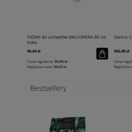
zekoladowy
TAŚMY do uchwytów BALCONERA 80 cm
Donica C
biała
50,64 zł
502,85 zł
Cena regularna:
56,90 zł
Cena regu
Najniższa cena:
50,07 zł
Najniższa 
Bestsellery