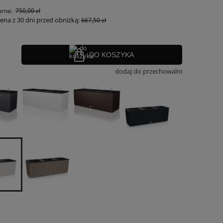
arna:
750,00 zł
cena z 30 dni przed obniżką:
667,50 zł
.
DO KOSZYKA
dodaj do przechowalni