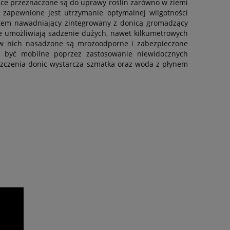
ce przeznaczone są do uprawy roślin zarówno w ziemi
 zapewnione jest utrzymanie optymalnej wilgotności
stem nawadniający zintegrowany z donicą gromadzący
ce umożliwiają sadzenie dużych, nawet kilkumetrowych
ny w nich nasadzone są mrozoodporne i zabezpieczone
 być mobilne poprzez zastosowanie niewidocznych
szczenia donic wystarcza szmatka oraz woda z płynem