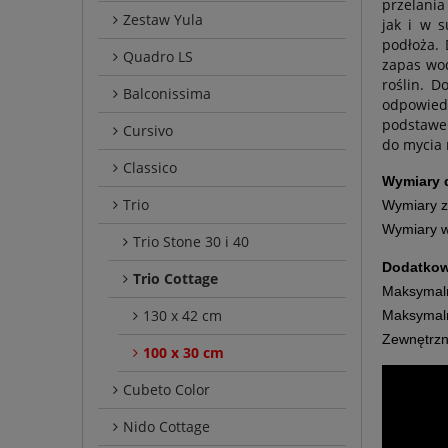
przelania
Zestaw Yula
jak i w s
podłoża.
Quadro LS
zapas wod
roślin. D
Balconissima
odpowied
podstawek
Cursivo
do mycia 
Classico
Wymiary 
Trio
Wymiary z
Wymiary w
Trio Stone 30 i 40
Dodatkow
Trio Cottage
Maksymalna
130 x 42 cm
Maksymalna
Zewnętrzn
100 x 30 cm
Cubeto Color
Nido Cottage