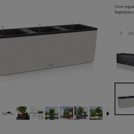
Cena regul
Najniższa 
szt