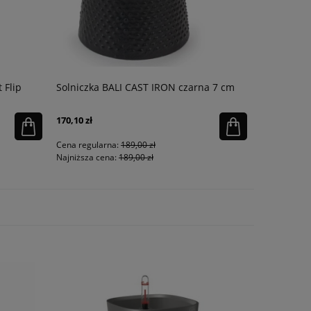
 Flip
Solniczka BALI CAST IRON czarna 7 cm
Butelka Ic
Rose
170,10 zł
163,20 zł
Cena regularna:
189,00 zł
Cena regula
Najniższa cena:
189,00 zł
Najniższa ce