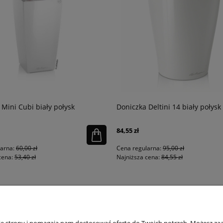
 Mini Cubi biały połysk
Doniczka Deltini 14 biały połysk
84,55 zł
larna:
60,00 zł
Cena regularna:
95,00 zł
cena:
53,40 zł
Najniższa cena:
84,55 zł
PŁATNOŚCI I DOSTAWA
INFORMACJE
IN