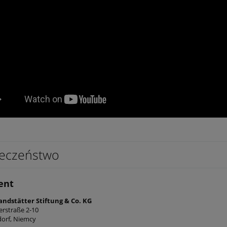
eczeństwo
ent
andstätter Stiftung & Co. KG
erstraße 2-10
dorf, Niemcy