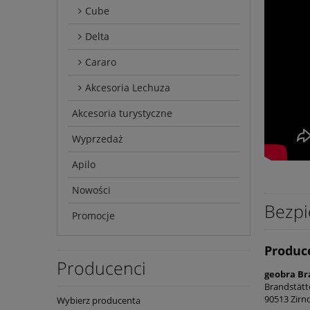
Cube
Delta
Cararo
Akcesoria Lechuza
Akcesoria turystyczne
Wyprzedaż
Apilo
Nowości
Bezpi
Promocje
Produc
Producenci
geobra Br
Brandstätt
90513 Zirn
Wybierz producenta