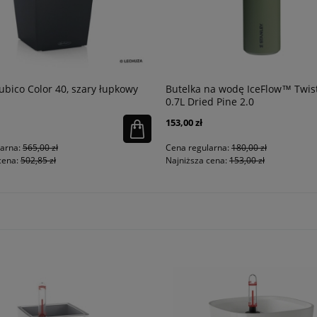
ubico Color 40, szary łupkowy
Butelka na wodę IceFlow™ Twist
0.7L Dried Pine 2.0
153,00 zł
larna:
565,00 zł
Cena regularna:
180,00 zł
cena:
502,85 zł
Najniższa cena:
153,00 zł