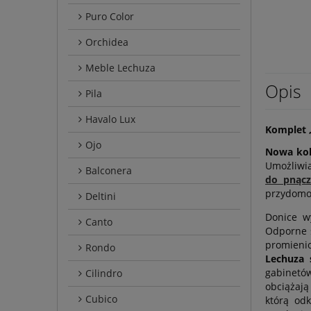
Puro Color
Orchidea
Meble Lechuza
Opis
Pila
Havalo Lux
Komplet „
Ojo
Nowa kol
Umożliwia
Balconera
do pnąc
przydomo
Deltini
Donice w
Canto
Odporne s
promienio
Rondo
Lechuza 
gabinetów
Cilindro
obciążają
Cubico
którą od