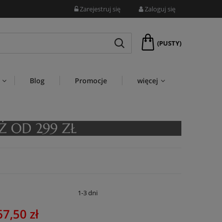
Zarejestruj się
Zaloguj się
(PUSTY)
Blog
Promocje
więcej
:
1-3 dni
67,50 zł