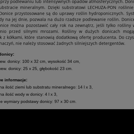
 przy podlewaniu lub intensywnych opadów atmosferycznych. Doni
ubstracie mineralnym. Dzięki substratowi LECHUZA-PON roślinie
 Donice przystosowane są do uprawy roślin hydroponicznych. Sy
y na jej dnie, pozwala na dużo rzadsze podlewanie roślin. Doni
onice można pozostawić cały rok na zewnątrz, jeśli tylko rośli
nio przed silnymi mrozami. Rośliny w dużych donicach mogą
 z kółkami, które stanowią dodatkową ofertę producenta. Do czy
naczyń, nie należy stosować żadnych silniejszych detergentów.
donicy:
ew. donicy: 100 x 32 cm, wysokość 34 cm,
ew. donicy: 25 x 25, głębokość 23 cm.
e informacje:
 ilość ziemi lub substratu mineralnego: 14 l x 3,
 ilość wody w donicy: 4 l x 3,
e wymiary podstawy donicy: 97 x 30 cm.