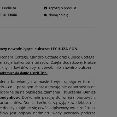
:
Lechuza
zapytaj o produkt
ktu:
15066
dodaj opinię
estawy nawadniające, substrat LECHUZA-PON.
conera Cottage, Cilindro Cottage oraz Cubico Cottage.
anżacje balkonów i tarasów. Dzięki dodatkowej
kratce
knych kwiatów czy drzewek, ale również założenie
odstawce do donic z serii Trio.
pylenu barwionego w masie i wyciskanego w formie.
o -30°C, poza tym charakteryzują się odpornością na
dporne są na pęknięcia, złamania i stłuczenia.
Donice
 budynków
.
Doskonale pasują do wnętrz biurowych,
partamentów. Donice Lechuza są wyjątkowo lekkie, nie
e donicy znajduje się otwór odpływowy wraz ze śrubą,
żliwy jest odpływ nadmiaru wody powstały podczas