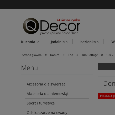
Kuchnia
Jadalnia
Łazienka
W
»
»
»
»
Strona główna
Donice
Trio
Trio Cottage
100 x 
Menu
Don
Akcesoria dla zwierzat
Akcesoria dla niemowląt
PROMOCJ
Sport i turystyka
Odstraszacze na owady