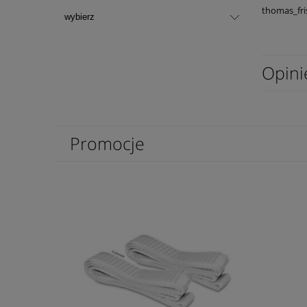
thomas_fr
Opini
Promocje