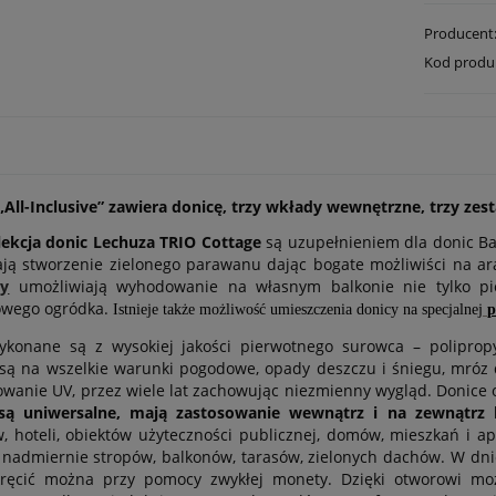
Producent
Kod produ
All-Inclusive” zawiera donicę, trzy wkłady wewnętrzne, trzy z
ekcja donic Lechuza TRIO Cottage
są uzupełnieniem dla donic Bal
ją stworzenie zielonego parawanu dając bogate możliwiści na ar
zy
umożliwiają wyhodowanie na własnym balkonie nie tylko pię
wego ogródka.
Istnieje także możliwość umieszczenia donicy na specjalnej
p
ykonane są z wysokiej jakości pierwotnego surowca – polipro
ą na wszelkie warunki pogodowe, opady deszczu i śniegu, mróz d
wanie UV, przez wiele lat zachowując niezmienny wygląd. Donice o
są uniwersalne, mają zastosowanie wewnątrz i na zewnątrz
, hoteli, obiektów użyteczności publicznej, domów, mieszkań i a
 nadmiernie stropów, balkonów, tarasów, zielonych dachów. W dni
kręcić można przy pomocy zwykłej monety. Dzięki otworowi mo