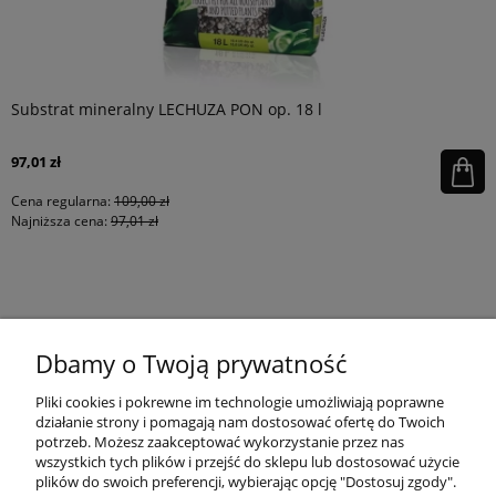
Substrat mineralny LECHUZA PON op. 18 l
97,01 zł
Cena regularna:
109,00 zł
Najniższa cena:
97,01 zł
KONTAKT
Dbamy o Twoją prywatność
MOJE KONTO
Pliki cookies i pokrewne im technologie umożliwiają poprawne
działanie strony i pomagają nam dostosować ofertę do Twoich
potrzeb. Możesz zaakceptować wykorzystanie przez nas
wszystkich tych plików i przejść do sklepu lub dostosować użycie
PŁATNOŚCI I DOSTAWA
plików do swoich preferencji, wybierając opcję "Dostosuj zgody".