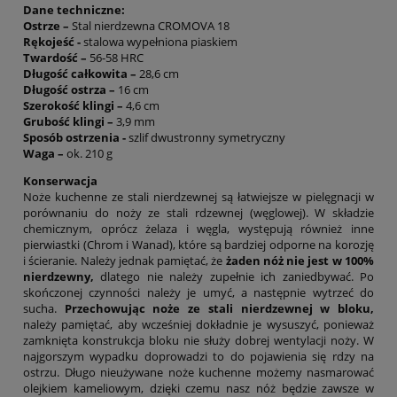
Dane techniczne:
Ostrze –
Stal nierdzewna CROMOVA 18
Rękojeść -
stalowa wypełniona piaskiem
Twardość –
56-58 HRC
Długość całkowita –
28,6 cm
Długość ostrza –
16 cm
Szerokość klingi –
4,6 cm
Grubość klingi –
3,9 mm
Sposób ostrzenia -
szlif dwustronny symetryczny
Waga –
ok. 210 g
Konserwacja
Noże kuchenne ze stali nierdzewnej są łatwiejsze w pielęgnacji w
porównaniu do noży ze stali rdzewnej (węglowej). W składzie
chemicznym, oprócz żelaza i węgla, występują również inne
pierwiastki (Chrom i Wanad), które są bardziej odporne na korozję
i ścieranie. Należy jednak pamiętać, że
żaden nóż nie jest w 100%
nierdzewny,
dlatego nie należy zupełnie ich zaniedbywać. Po
skończonej czynności należy je umyć, a następnie wytrzeć do
sucha.
Przechowując noże ze stali nierdzewnej w bloku,
należy pamiętać, aby wcześniej dokładnie je wysuszyć, ponieważ
zamknięta konstrukcja bloku nie służy dobrej wentylacji noży. W
najgorszym wypadku doprowadzi to do pojawienia się rdzy na
ostrzu. Długo nieużywane noże kuchenne możemy nasmarować
olejkiem kameliowym, dzięki czemu nasz nóż będzie zawsze w