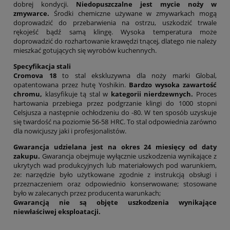
dobrej kondycji.
Niedopuszczalne jest mycie noży w
zmywarce.
Środki chemiczne używane w zmywarkach mogą
doprowadzić do przebarwienia na ostrzu, uszkodzić trwale
rękojeść bądź samą klingę. Wysoka temperatura może
doprowadzić do rozhartowanie krawędzi tnącej, dlatego nie należy
mieszkać gotujących się wyrobów kuchennych.
Specyfikacja stali
Cromova 18
to stal ekskluzywna dla noży marki Global,
opatentowana przez hutę Yoshikin.
Bardzo wysoka zawartość
chromu,
klasyfikuje tą stal w
kategorii nierdzewnych.
Proces
hartowania przebiega przez podgrzanie klingi do 1000 stopni
Celsjusza a następnie ochłodzeniu do -80. W ten sposób uzyskuje
się twardość na poziomie 56-58 HRC. To stal odpowiednia zarówno
dla nowicjuszy jaki i profesjonalistów.
Gwarancja udzielana jest na okres 24 miesięcy od daty
zakupu.
Gwarancja obejmuje wyłącznie uszkodzenia wynikające z
ukrytych wad produkcyjnych lub materiałowych pod warunkiem,
że: narzędzie było użytkowane zgodnie z instrukcją obsługi i
przeznaczeniem oraz odpowiednio konserwowane; stosowane
było w zalecanych przez producenta warunkach;
Gwarancją nie są objęte uszkodzenia wynikające
niewłaściwej eksploatacji.