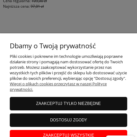
Cena regularna:
109,00 zł
Najniższa cena:
97,01 zł
KONTAKT
Dbamy o Twoją prywatność
MOJE KONTO
Pliki cookies i pokrewne im technologie umożliwiają poprawne
działanie strony i pomagają nam dostosować ofertę do Twoich
potrzeb. Możesz zaakceptować wykorzystanie przez nas
wszystkich tych plików i przejść do sklepu lub dostosować użycie
PŁATNOŚCI I DOSTAWA
plików do swoich preferencji, wybierając opcję "Dostosuj zgody".
Więcej o plikach cookies przeczytasz w naszej Polityce
prywatności.
INFORMACJE
ZAAKCEPTUJ TYLKO NIEZBĘDNE
INSTRUKCJE
DOSTOSUJ ZGODY
ZAAKCEPTUJ WSZYSTKIE