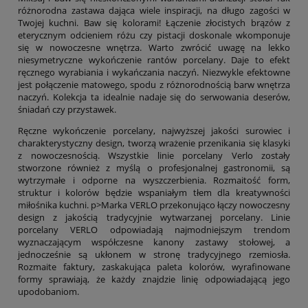
różnorodna zastawa dająca wiele inspiracji, na długo zagości w
Twojej kuchni. Baw się kolorami! Łączenie złocistych brązów z
eterycznym odcieniem różu czy pistacji doskonale wkomponuje
się w nowoczesne wnętrza. Warto zwrócić uwagę na lekko
niesymetryczne wykończenie rantów porcelany. Daje to efekt
ręcznego wyrabiania i wykańczania naczyń. Niezwykle efektowne
jest połączenie matowego, spodu z różnorodnością barw wnętrza
naczyń. Kolekcja ta idealnie nadaje się do serwowania deserów,
śniadań czy przystawek.
Ręczne wykończenie porcelany, najwyższej jakości surowiec i
charakterystyczny design, tworzą wrażenie przenikania się klasyki
z nowoczesnością. Wszystkie linie porcelany Verlo zostały
stworzone również z myślą o profesjonalnej gastronomii, są
wytrzymałe i odporne na wyszczerbienia. Rozmaitość form,
struktur i kolorów będzie wspaniałym tłem dla kreatywności
miłośnika kuchni. p>Marka VERLO przekonująco łączy nowoczesny
design z jakością tradycyjnie wytwarzanej porcelany. Linie
porcelany VERLO odpowiadają najmodniejszym trendom
wyznaczającym współczesne kanony zastawy stołowej, a
jednocześnie są ukłonem w stronę tradycyjnego rzemiosła.
Rozmaite faktury, zaskakująca paleta kolorów, wyrafinowane
formy sprawiają, że każdy znajdzie linię odpowiadającą jego
upodobaniom.