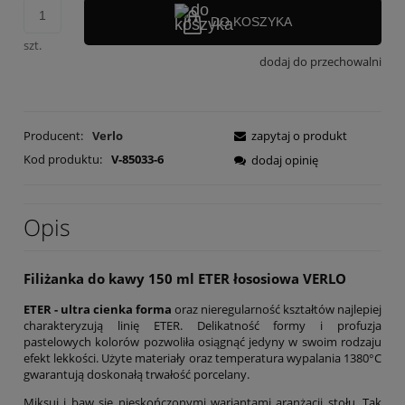
DO KOSZYKA
szt.
dodaj do przechowalni
Producent:
Verlo
zapytaj o produkt
Kod produktu:
V-85033-6
dodaj opinię
Opis
Filiżanka do kawy 150 ml ETER łososiowa VERLO
ETER - ultra cienka forma
oraz nieregularność kształtów najlepiej
charakteryzują linię ETER. Delikatność formy i profuzja
pastelowych kolorów pozwoliła osiągnąć jedyny w swoim rodzaju
efekt lekkości. Użyte materiały oraz temperatura wypalania 1380°C
gwarantują doskonałą trwałość porcelany.
Miksuj i baw się nieskończonymi wariantami aranżacji stołu. Tak