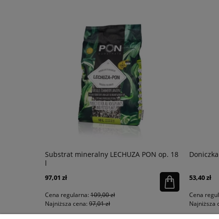
łysk
Substrat mineralny LECHUZA PON op. 18
Doniczka
l
97,01 zł
53,40 zł
Cena regularna:
109,00 zł
Cena regu
Najniższa cena:
97,01 zł
Najniższa 