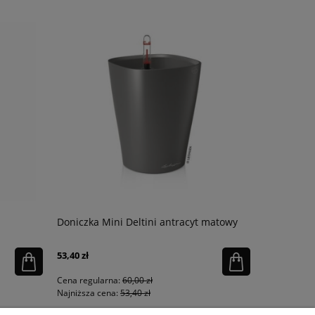
Doniczka Mini Deltini antracyt matowy
Substrat m
53,40 zł
48,95 zł
Cena regularna:
60,00 zł
Cena regula
Najniższa cena:
53,40 zł
Najniższa ce