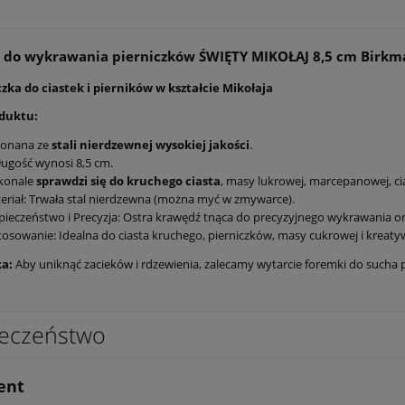
 do wykrawania pierniczków ŚWIĘTY MIKOŁAJ 8,5 cm Birk
ka do ciastek i pierników w kształcie Mikołaja
oduktu:
onana ze
stali nierdzewnej wysokiej jakości
.
długość wynosi 8,5 cm.
konale
sprawdzi się do kruchego ciasta
, masy lukrowej, marcepanowej, c
riał: Trwała stal nierdzewna (można myć w zmywarce).
ieczeństwo i Precyzja: Ostra krawędź tnąca do precyzyjnego wykrawania or
osowanie: Idealna do ciasta kruchego, pierniczków, masy cukrowej i kreat
ka:
Aby uniknąć zacieków i rdzewienia, zalecamy wytarcie foremki do sucha 
eczeństwo
ent