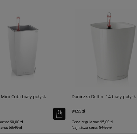
 Mini Cubi biały połysk
Doniczka Deltini 14 biały połysk
84,55 zł
larna:
60,00 zł
Cena regularna:
95,00 zł
cena:
53,40 zł
Najniższa cena:
84,55 zł