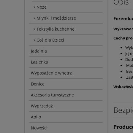
Opis
Noże
Młynki i moździerze
Foremka
Wykrawacz
Tekstylia kuchenne
Cechy pr
Coś dla Dzieci
Wyk
Jadalnia
Jej 
Dos
Łazienka
Mate
Bezp
Wyposażenie wnętrz
Zast
Donice
Wskazów
Akcesoria turystyczne
Wyprzedaż
Bezpi
Apilo
Produc
Nowości