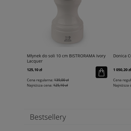
y połysk
Młynek do soli 10 cm BISTRORAMA Ivory
Donica C
Lacquer
125,10 zł
1 050,20 z
Cena regularna:
139,00 zł
Cena regu
Najniższa cena:
125,10 zł
Najniższa 
Bestsellery