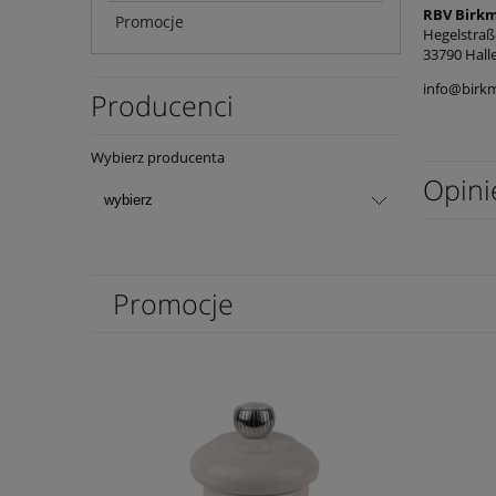
RBV Birk
Promocje
Hegelstraß
33790 Hall
info@birk
Producenci
Wybierz producenta
Opini
Promocje