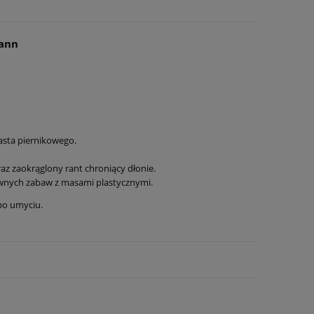
mann
iasta piernikowego.
az zaokrąglony rant chroniący dłonie.
ywnych zabaw z masami plastycznymi.
po umyciu.