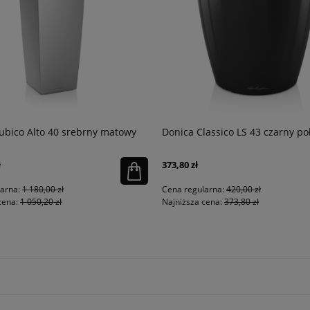
ubico Alto 40 srebrny matowy
Donica Classico LS 43 czarny po
ł
373,80 zł
larna:
1 180,00 zł
Cena regularna:
420,00 zł
cena:
1 050,20 zł
Najniższa cena:
373,80 zł