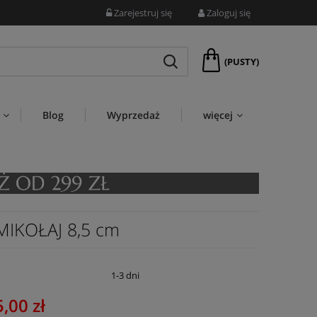
Zarejestruj się
Zaloguj się
(PUSTY)
Blog
Wyprzedaż
więcej
MIKOŁAJ 8,5 cm
:
1-3 dni
,00 zł