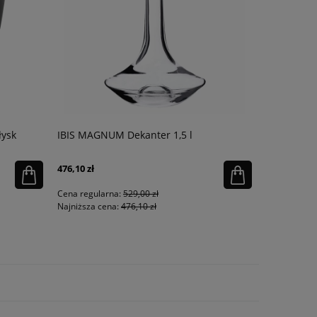
łysk
IBIS MAGNUM Dekanter 1,5 l
Korkociąg,
476,10 zł
179,10 zł
Cena regularna:
529,00 zł
Cena regula
Najniższa cena:
476,10 zł
Najniższa ce