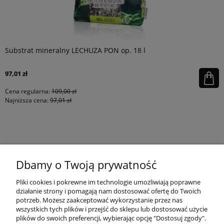
Substrat mineralny LECHUZA PON op. 18 l
97,01 zł
Cena regularna:
109,00 zł
Najniższa cena:
97,01 zł
KONTAKT
Dbamy o Twoją prywatność
MOJE KONTO
Pliki cookies i pokrewne im technologie umożliwiają poprawne
działanie strony i pomagają nam dostosować ofertę do Twoich
potrzeb. Możesz zaakceptować wykorzystanie przez nas
wszystkich tych plików i przejść do sklepu lub dostosować użycie
PŁATNOŚCI I DOSTAWA
plików do swoich preferencji, wybierając opcję "Dostosuj zgody".