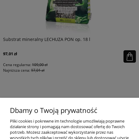
Substrat mineralny LECHUZA PON op. 18 l
97,01 zł
Cena regularna:
109,00 zł
Najniższa cena:
97,01 zł
KONTAKT
Dbamy o Twoją prywatność
MOJE KONTO
Pliki cookies i pokrewne im technologie umożliwiają poprawne
działanie strony i pomagają nam dostosować ofertę do Twoich
potrzeb. Możesz zaakceptować wykorzystanie przez nas
wszystkich tych plików i przejść do sklepu lub dostosować użycie