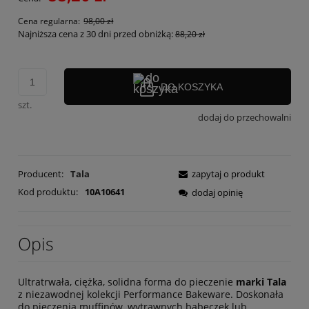
Cena regularna:
98,00 zł
Najniższa cena z 30 dni przed obniżką:
88,20 zł
DO KOSZYKA
szt.
dodaj do przechowalni
Producent:
Tala
zapytaj o produkt
Kod produktu:
10A10641
dodaj opinię
Opis
Ultratrwała, ciężka, solidna forma do pieczenie
marki Tala
z niezawodnej kolekcji Performance Bakeware. Doskonała
do pieczenia muffinów, wytrawnych babeczek lub