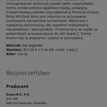
minizapiekanek. Można jej używać także z papilotkami.
Forma została pokryta wyjątkowo trwałą, podwójną
trzywarstwową powłoką nieprzywieralną Premium Eclipse,
firmy Whitford, która jest odporna na zarysowania
metalowymi narzędziami kuchennymi. Wykonana z
najwyższą starannością, aby zapewnić maksymalną
niezawodność i wytrzymałość. Przeznaczona do użytku w
piekarnikach w temperaturze do 240 stopni C. Formę
można myć w zmywarce i używać w zamrażarce.
Materiał:
stal węglowa
Wymiary:
35 x 26.5 x 3 cm [dł. x szer. x wys.]
Kolor:
czarny
Bezpieczeństwo
Producent
Dayes B.V., P.O
Box 300
6902 KH Zavenaar, Holandia