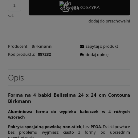
DO KOSZYKA
szt.
dodaj do przechowalni
Producent:
Birkmann
zapytaj o produkt
Kod produktu:
887282
dodaj opinię
Opis
Forma na 4 babki Belissima 24 x 24 cm Contoura
Birkmann
Aluminiowa forma do wypieku babeczek w 4 różnych
wzorach
Pokryta specjalną powłoką non-stick
, bez
PFOA
. Dzięki powłoce
bez problemu wyjmiesz ciasto z formy po uprzednim
przestudzeniu.