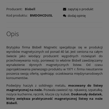
Producent:
Bisbell
zapytaj o produkt
Kod produktu:
BMDOHCDUSL
dodaj opinię
Opis
Brytyjska firma Bisbell Magnetic specjalizuje się w produkcji
wyrobów magnetycznych od ponad 40 lat. Jest ceniona na całym
świecie jako wiodący producent wygodnych rozwiązań do
przechowywania noży, ponieważ to właśnie Bisbell zawdzięczamy
wynalezienie słynnych magnetycznych listew. Od czasu
zaprojektowania pierwszego produktu w 1971 r. firma nieustannie
poszerza swoją ofertę, spełniając oczekiwania międzynarodowych
konsumentów.
Podwójny haczyk z solidnego metalu,
mocowany do listwy
magnetycznej na noże.
Pozwala zawiesić np. rękawicę, szpatułkę,
nożyce kuchenne, ręcznik, klucze czy kubek.
Doskonały dodatek,
który zwiększa praktyczność magnetycznej listwy na noże
Bisbell.