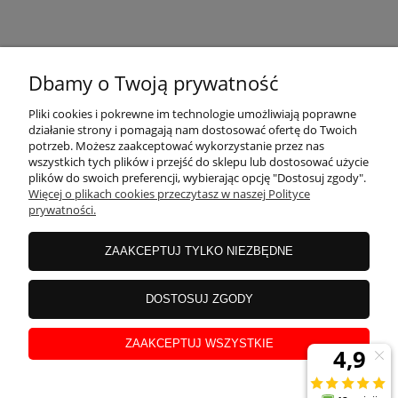
KONTAKT
Dbamy o Twoją prywatność
MOJE KONTO
Pliki cookies i pokrewne im technologie umożliwiają poprawne
działanie strony i pomagają nam dostosować ofertę do Twoich
potrzeb. Możesz zaakceptować wykorzystanie przez nas
wszystkich tych plików i przejść do sklepu lub dostosować użycie
PŁATNOŚCI I DOSTAWA
plików do swoich preferencji, wybierając opcję "Dostosuj zgody".
Więcej o plikach cookies przeczytasz w naszej Polityce
prywatności.
INFORMACJE
ZAAKCEPTUJ TYLKO NIEZBĘDNE
INSTRUKCJE
DOSTOSUJ ZGODY
ZAAKCEPTUJ WSZYSTKIE
O NAS