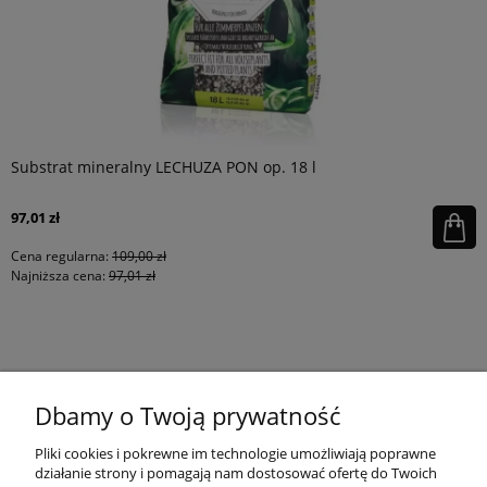
Substrat mineralny LECHUZA PON op. 18 l
97,01 zł
Cena regularna:
109,00 zł
Najniższa cena:
97,01 zł
KONTAKT
Dbamy o Twoją prywatność
MOJE KONTO
Pliki cookies i pokrewne im technologie umożliwiają poprawne
działanie strony i pomagają nam dostosować ofertę do Twoich