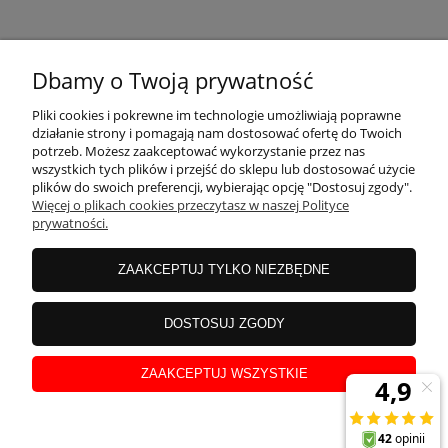
KONTAKT
Dbamy o Twoją prywatność
MOJE KONTO
Pliki cookies i pokrewne im technologie umożliwiają poprawne
działanie strony i pomagają nam dostosować ofertę do Twoich
potrzeb. Możesz zaakceptować wykorzystanie przez nas
wszystkich tych plików i przejść do sklepu lub dostosować użycie
PŁATNOŚCI I DOSTAWA
plików do swoich preferencji, wybierając opcję "Dostosuj zgody".
Więcej o plikach cookies przeczytasz w naszej Polityce
prywatności.
INFORMACJE
ZAAKCEPTUJ TYLKO NIEZBĘDNE
INSTRUKCJE
DOSTOSUJ ZGODY
ZAAKCEPTUJ WSZYSTKIE
O NAS
pokaż pełną wersję strony