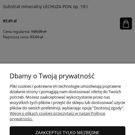
Substrat mineralny LECHUZA PON op. 18 l
97,01 zł
Cena regularna:
109,00 zł
Najniższa cena:
97,01 zł
KONTAKT
Dbamy o Twoją prywatność
MOJE KONTO
Pliki cookies i pokrewne im technologie umożliwiają poprawne
działanie strony i pomagają nam dostosować ofertę do Twoich
potrzeb. Możesz zaakceptować wykorzystanie przez nas
wszystkich tych plików i przejść do sklepu lub dostosować użycie
PŁATNOŚCI I DOSTAWA
plików do swoich preferencji, wybierając opcję "Dostosuj zgody".
Więcej o plikach cookies przeczytasz w naszej Polityce
prywatności.
INFORMACJE
ZAAKCEPTUJ TYLKO NIEZBĘDNE