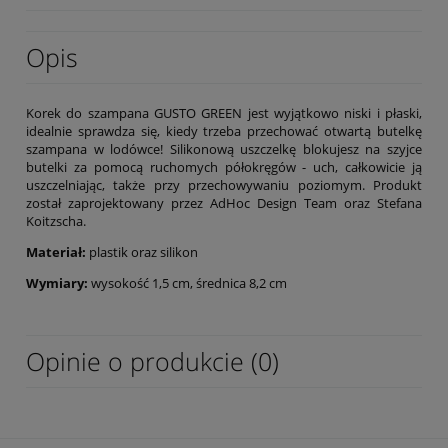
Opis
Korek do szampana GUSTO GREEN jest wyjątkowo niski i płaski,
idealnie sprawdza się, kiedy trzeba przechować otwartą butelkę
szampana w lodówce! Silikonową uszczelkę blokujesz na szyjce
butelki za pomocą ruchomych półokręgów - uch, całkowicie ją
uszczelniając, także przy przechowywaniu poziomym. Produkt
został zaprojektowany przez AdHoc Design Team oraz Stefana
Koitzscha.
Materiał:
plastik oraz silikon
Wymiary:
wysokość 1,5 cm, średnica 8,2 cm
Opinie o produkcie (0)