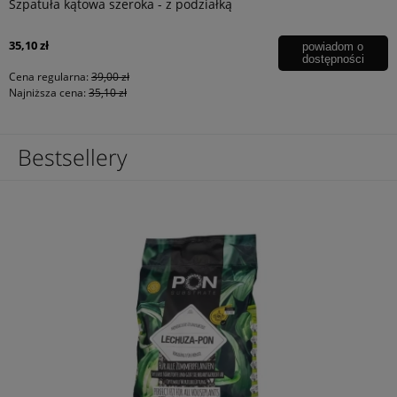
Szpatuła kątowa szeroka - z podziałką
35,10 zł
powiadom o
dostępności
Cena regularna:
39,00 zł
Najniższa cena:
35,10 zł
Bestsellery