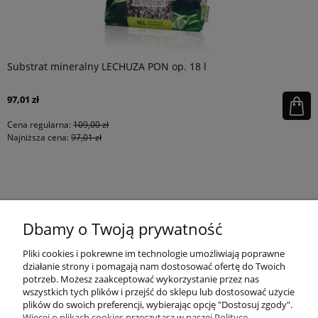
Substrat mineralny LECHUZA PON op. 18 l
97,01 zł
Cena regularna:
109,00 zł
Najniższa cena:
97,01 zł
KONTAKT
Dbamy o Twoją prywatność
MOJE KONTO
Pliki cookies i pokrewne im technologie umożliwiają poprawne
działanie strony i pomagają nam dostosować ofertę do Twoich
potrzeb. Możesz zaakceptować wykorzystanie przez nas
wszystkich tych plików i przejść do sklepu lub dostosować użycie
PŁATNOŚCI I DOSTAWA
plików do swoich preferencji, wybierając opcję "Dostosuj zgody".
Więcej o plikach cookies przeczytasz w naszej Polityce