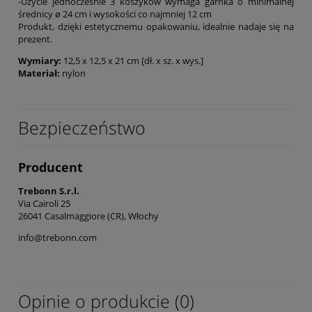
-Użycie jednocześnie 3 koszyków wymaga garnka o minimalnej
średnicy ø 24 cm i wysokości co najmniej 12 cm
Produkt, dzięki estetycznemu opakowaniu, idealnie nadaje się na
prezent.
Wymiary:
12,5 x 12,5 x 21 cm [dł. x sz. x wys.]
Materiał:
nylon
Bezpieczeństwo
Producent
Trebonn S.r.l.
Via Cairoli 25
26041 Casalmaggiore (CR), Włochy
info@trebonn.com
Opinie o produkcie (0)