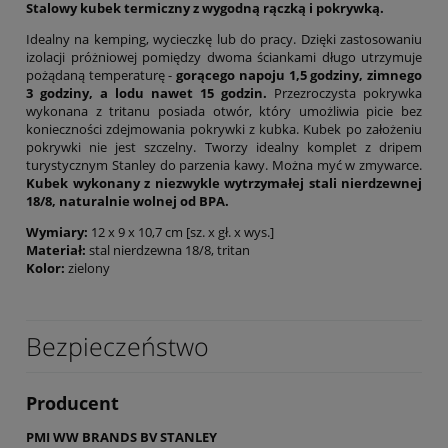
Stalowy kubek termiczny z wygodną rączką i pokrywką.
Idealny na kemping, wycieczkę lub do pracy. Dzięki zastosowaniu
izolacji próżniowej pomiędzy dwoma ściankami długo utrzymuje
pożądaną temperaturę -
gorącego napoju 1,5 godziny, zimnego
3 godziny, a lodu nawet 15 godzin.
Przezroczysta pokrywka
wykonana z tritanu posiada otwór, który umożliwia picie bez
konieczności zdejmowania pokrywki z kubka. Kubek po założeniu
pokrywki nie jest szczelny. Tworzy idealny komplet z dripem
turystycznym Stanley do parzenia kawy. Można myć w zmywarce.
Kubek wykonany z niezwykle wytrzymałej stali nierdzewnej
18/8, naturalnie wolnej od BPA.
Wymiary:
12 x 9 x 10,7 cm [sz. x gł. x wys.]
Materiał:
stal nierdzewna 18/8, tritan
Kolor:
zielony
Bezpieczeństwo
Producent
PMI WW BRANDS BV STANLEY