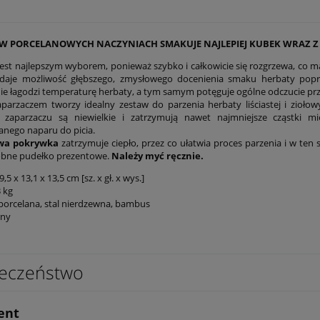
W PORCELANOWYCH NACZYNIACH SMAKUJE NAJLEPIEJ KUBEK WRAZ Z 
jest najlepszym wyborem, ponieważ szybko i całkowicie się rozgrzewa, co ma
 daje możliwość głębszego, zmysłowego docenienia smaku herbaty poprz
ie łagodzi temperaturę herbaty, a tym samym potęguje ogólne odczucie przy 
parzaczem tworzy idealny zestaw do parzenia herbaty liściastej i ziołow
zaparzaczu są niewielkie i zatrzymują nawet najmniejsze cząstki mie
nego naparu do picia.
a pokrywka
zatrzymuje ciepło, przez co ułatwia proces parzenia i w t
obne pudełko prezentowe.
Należy myć ręcznie.
9,5 x 13,1 x 13,5 cm [sz. x gł. x wys.]
 kg
porcelana, stal nierdzewna, bambus
rny
eczeństwo
ent