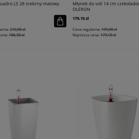
uadro LS 28 srebrny matowy
Młynek do soli 14 cm czekolado
OLERON
179,10 zł
larna:
210,00 zł
Cena regularna:
199,00 zł
cena:
186,90 zł
Najniższa cena:
179,10 zł