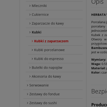
Opis
Mleczniki
Cukiernice
HERBATA 
Porcelana 
Zaparzacze do kawy
porcelany
jednocześn
Kubki
Kubek z za
Otwory w 
Kubki z zaparzaczem
przygotowa
Bambusow
Kubki porcelanowe
jest w ozd
Kubki do espresso
Wymiary:
Waga:
0.53
Butelki do napojów
Materiał:
Kolor:
cza
Akcesoria do kawy
Serwowanie
Bezpi
Zestawy do fondue
Zestawy do sushi
Produc