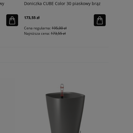
wy
Doniczka CUBE Color 30 piaskowy brąz
Młynek do
Eggpland
173,55 zł
125,10 zł
Cena regularna:
195,00 zł
Cena regula
Najniższa cena:
173,55 zł
Najniższa ce