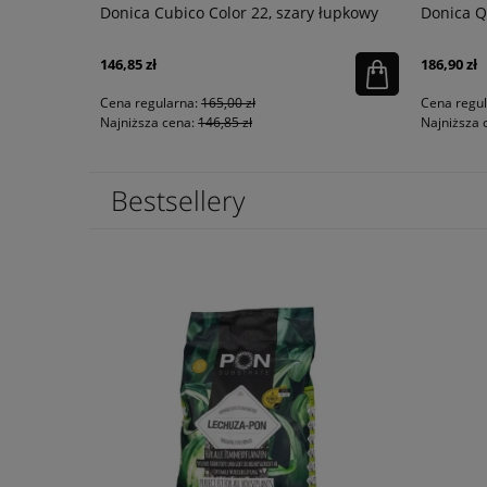
LENE biały
Donica Cubico Color 22, szary łupkowy
Donica Q
146,85 zł
186,90 zł
Cena regularna:
165,00 zł
Cena regu
Najniższa cena:
146,85 zł
Najniższa 
Bestsellery