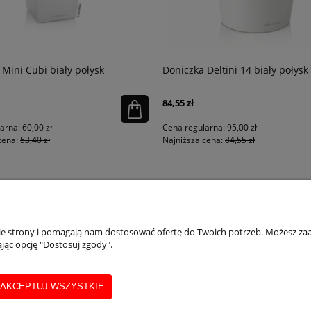
 Mini Cubi biały połysk
Doniczka Deltini 14 biały połysk
84,55 zł
larna:
60,00 zł
Cena regularna:
95,00 zł
cena:
53,40 zł
Najniższa cena:
84,55 zł
PŁATNOŚCI I DOSTAWA
INFORMACJE
IN
nie strony i pomagają nam dostosować ofertę do Twoich potrzeb. Możesz zaa
jąc opcję "Dostosuj zgody".
Dostępne formy płatości
Regulaminy
Ins
Formularz zwrotu
Polityka prywatności
Inst
Realizacja, wysyłka i zwroty
Wsk
AKCEPTUJ WSZYSTKIE
Ins