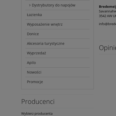
Dystrybutory do napojów
Bredemeij
Savannahw
Łazienka
3542 AW Ut
info@bred
Wyposażenie wnętrz
Donice
Akcesoria turystyczne
Opini
Wyprzedaż
Apilo
Nowości
Promocje
Producenci
Wybierz producenta