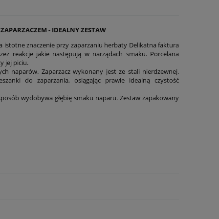
ZAPARZACZEM - IDEALNY ZESTAW
 istotne znaczenie przy zaparzaniu herbaty Delikatna faktura
ez reakcje jakie następują w narządach smaku. Porcelana
jej piciu.
ych naparów. Zaparzacz wykonany jest ze stali nierdzewnej.
szanki do zaparzania, osiągając prawie idealną czystość
en sposób wydobywa głębię smaku naparu. Zestaw zapakowany