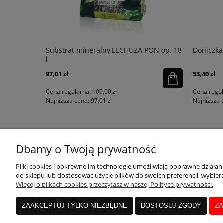
łysk
Substrat mineralny LECHUZA PON op. 18
Doniczka
l
97,01 zł
53,40 zł
Cena regularna:
109,00 zł
Cena regu
Najniższa cena:
97,01 zł
Najniższa 
KONTAKT
MOJE KONTO
Dbamy o Twoją prywatność
Pliki cookies i pokrewne im technologie umożliwiają poprawne działa
do sklepu lub dostosować użycie plików do swoich preferencji, wybiera
sklep@qdecor.pl
Twoje zamówienia
Więcej o plikach cookies przeczytasz w naszej Polityce prywatności.
tel. 530 797 777
Ustawienia konta
Czynne pn. - pt. 10:00-15:00
Przechowalnia
ZAAKCEPTUJ TYLKO NIEZBĘDNE
DOSTOSUJ ZGODY
ZA
Formularz kontaktowy