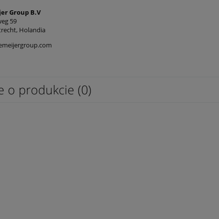
er Group B.V
eg 59
recht, Holandia
emeijergroup.com
e o produkcie (0)