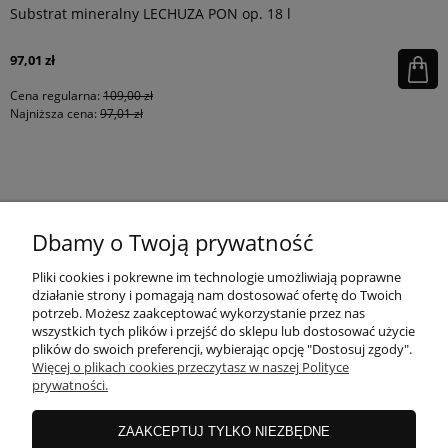
Substrat mineralny LECHUZA PON op. 18 l
97,01 zł
Cena regularna:
109,00 zł
Najniższa cena:
97,01 zł
KONTAKT
Dbamy o Twoją prywatność
MOJE KONTO
Pliki cookies i pokrewne im technologie umożliwiają poprawne
działanie strony i pomagają nam dostosować ofertę do Twoich
potrzeb. Możesz zaakceptować wykorzystanie przez nas
wszystkich tych plików i przejść do sklepu lub dostosować użycie
PŁATNOŚCI I DOSTAWA
plików do swoich preferencji, wybierając opcję "Dostosuj zgody".
Więcej o plikach cookies przeczytasz w naszej Polityce
prywatności.
INFORMACJE
ZAAKCEPTUJ TYLKO NIEZBĘDNE