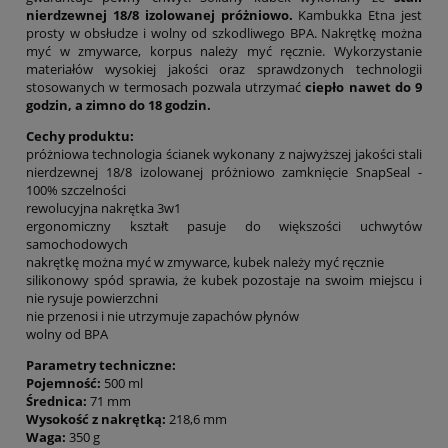
nierdzewnej 18/8 izolowanej próżniowo.
Kambukka Etna jest
prosty w obsłudze i wolny od szkodliwego BPA. Nakrętkę można
myć w zmywarce, korpus należy myć ręcznie. Wykorzystanie
materiałów wysokiej jakości oraz sprawdzonych technologii
stosowanych w termosach pozwala utrzymać
ciepło nawet do 9
godzin, a zimno do 18 godzin.
Cechy produktu:
próżniowa technologia ścianek wykonany z najwyższej jakości stali
nierdzewnej 18/8 izolowanej próżniowo zamknięcie SnapSeal -
100% szczelności
rewolucyjna nakrętka 3w1
ergonomiczny kształt pasuje do większości uchwytów
samochodowych
nakrętkę można myć w zmywarce, kubek należy myć ręcznie
silikonowy spód sprawia, że kubek pozostaje na swoim miejscu i
nie rysuje powierzchni
nie przenosi i nie utrzymuje zapachów płynów
wolny od BPA
Parametry techniczne:
Pojemność:
500 ml
Średnica:
71 mm
Wysokość z nakrętką:
218,6 mm
Waga:
350 g