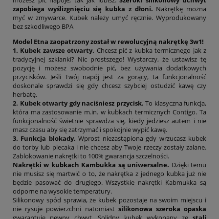
zapobiega wyślizgnięciu się kubka z dłoni.
Nakrętkę można
myć w zmywarce. Kubek należy umyć ręcznie. Wyprodukowany
bez szkodliwego BPA
Model Etna zaopatrzony został w rewolucyjną nakrętkę 3w1!
1. Kubek zawsze otwarty.
Chcesz pić z kubka termicznego jak z
tradycyjnej szklanki? Nic prostszego! Wystarczy, że ustawisz tę
pozycję i możesz swobodnie pić, bez używania dodatkowych
przycisków. Jeśli Twój napój jest za gorący, ta funkcjonalność
doskonale sprawdzi się gdy chcesz szybciej ostudzić kawę czy
herbatę.
2. Kubek otwarty gdy naciśniesz przycisk.
To klasyczna funkcja,
która ma zastosowanie m.in. w kubkach termicznych Contigo. Ta
funkcjonalność świetnie sprawdza się, kiedy jedziesz autem i nie
masz czasu aby się zatrzymać i spokojnie wypić kawę.
3. Funkcja blokady.
Wprost niezastąpiona gdy wrzucasz kubek
do torby lub plecaka i nie chcesz aby Twoje rzeczy zostały zalane.
Zablokowanie nakrętki to 100% gwarancja szczelności.
Nakrętki w kubkach Kambukka są uniwersalne.
Dzięki temu
nie musisz się martwić o to, że nakrętka z jednego kubka już nie
będzie pasować do drugiego. Wszystkie nakrętki Kabmukka są
odporne na wysokie temperatury.
Silikonowy spód sprawia, że kubek pozostaje na swoim miejscu i
nie rysuje powierzchni natomiast
silikonowa szeroka opaska
gwarantuje pewny chwyt. Solidny kubek wykonany ze
stali