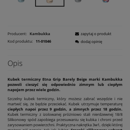
Producent:
Kambukka
zapytaj o produkt
Kod produktu:
11-01046
dodaj opinię
Opis
Kubek termiczny Etna Grip Barely Beige marki Kambukka
pozwoli cieszyć się odpowiednio zimnym lub ciepłym
napojem przez wiele godzin.
Szczelny kubek termiczny, który możesz zabrać wszędzie i nie
martwić się, że będzie przeciekać. Kubek utrzymuje temperaturę
ciepłych napoi przez 9 godzin, a zimnych przez 18 godzin.
Kubek termiczny z izolowanej próżniowo stali nierdzewnej 18/8
Silikonowy spód zapobiega przesuwaniu się kubka i chroni przed
zarysowaniem powierzchni. Praktyczna nakrętka 3w1, dzięki której
możesz pić napoje, tak jak lubisz.
Szeroki silikonowy uchwyt