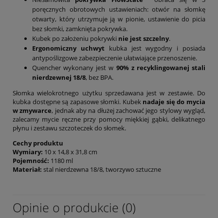
poręcznych obrotowych ustawieniach: otwór na słomkę
otwarty, który utrzymuje ją w pionie, ustawienie do picia
bez słomki, zamknięta pokrywka.
Kubek po założeniu pokrywki
nie jest szczelny
.
Ergonomiczny uchwyt
kubka jest wygodny i posiada
antypoślizgowe zabezpieczenie ułatwiające przenoszenie.
Quencher wykonany jest w
90% z recyklingowanej stali
nierdzewnej 18/8
, bez BPA.
Słomka wielokrotnego użytku sprzedawana jest w zestawie. Do
kubka dostępne są zapasowe słomki. Kubek
nadaje się do mycia
w zmywarce
, jednak aby na dłużej zachować jego stylowy wygląd,
zalecamy mycie ręczne przy pomocy miękkiej gąbki, delikatnego
płynu i zestawu szczoteczek do słomek.
Cechy produktu
Wymiary:
10 x 14,8 x 31,8 cm
Pojemność:
1180 ml
Materiał:
stal nierdzewna 18/8, tworzywo sztuczne
Opinie o produkcie (0)