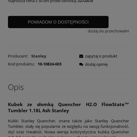
Najniższa cena z 30 dni przed obniżką:
227,00 zł
POWIADOM O DOSTĘPNOŚCI
dodaj do przechowalni
Producent:
Stanley
zapytaj o produkt
Kod produktu:
10-10824-603
dodaj opinię
Opis
Kubek ze słomką Quencher H2.O FlowState™
Tumbler 1.18L Ash Stanley
Kubki Stanley Quencher, znane także jako Stanley Quencher
Tumbler, stały się popularne ze względu na swoją funkcjonalność,
styl oraz trwałość. Nowa wersja kolorystyczna kubka Quencher