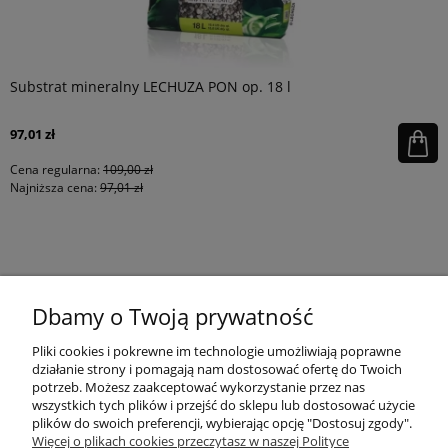
Substrat mineralny LECHUZA PON op. 18 l
97,01 zł
Cena regularna:
109,00 zł
Najniższa cena:
97,01 zł
KONTAKT
Dbamy o Twoją prywatność
MOJE KONTO
Pliki cookies i pokrewne im technologie umożliwiają poprawne
działanie strony i pomagają nam dostosować ofertę do Twoich
potrzeb. Możesz zaakceptować wykorzystanie przez nas
wszystkich tych plików i przejść do sklepu lub dostosować użycie
PŁATNOŚCI I DOSTAWA
plików do swoich preferencji, wybierając opcję "Dostosuj zgody".
Więcej o plikach cookies przeczytasz w naszej Polityce