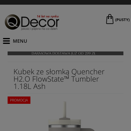
(PUSTY)
Kubek ze słomką Quencher
H2.O FlowState™ Tumbler
1.18L Ash
PROMOCJA