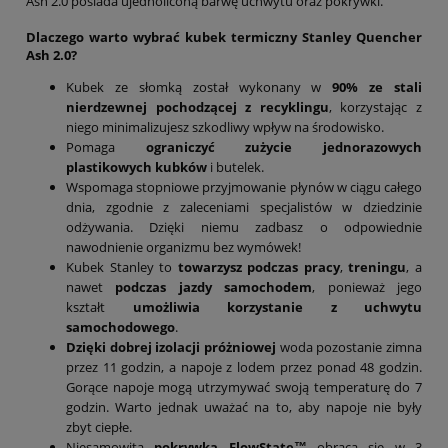
Ash 2.0 posiada ujednoliconą barwę uchwytu oraz pokrywki.
Dlaczego warto wybrać kubek termiczny Stanley Quencher
Ash 2.0?
Kubek ze słomką został wykonany w
90% ze stali
nierdzewnej pochodzącej z recyklingu
, korzystając z
niego minimalizujesz szkodliwy wpływ na środowisko.
Pomaga
ograniczyć zużycie jednorazowych
plastikowych kubków
i butelek.
Wspomaga stopniowe przyjmowanie płynów w ciągu całego
dnia, zgodnie z zaleceniami specjalistów w dziedzinie
odżywania. Dzięki niemu zadbasz o odpowiednie
nawodnienie organizmu bez wymówek!
Kubek Stanley to
towarzysz podczas pracy
,
treningu
, a
nawet
podczas jazdy samochodem
, ponieważ jego
kształt
umożliwia korzystanie z uchwytu
samochodowego
.
Dzięki dobrej izolacji próżniowej
woda pozostanie zimna
przez 11 godzin, a napoje z lodem przez ponad 48 godzin.
Gorące napoje mogą utrzymywać swoją temperaturę do 7
godzin. Warto jednak uważać na to, aby napoje nie były
zbyt ciepłe.
Niesamowita
pokrywka FlowState™
obraca się w 3