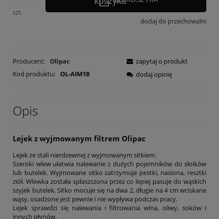
szt.
dodaj do przechowalni
Producent:
Olipac
zapytaj o produkt
Kod produktu:
OL-AIM18
dodaj opinię
Opis
Lejek z wyjmowanym filtrem Olipac
Lejek ze stali nierdzewnej z wyjmowanym sitkiem.
Szeroki wlew ułatwia nalewanie z dużych pojemników do słoików
lub butelek. Wyjmowane sitko zatrzymuje pestki, nasiona, resztki
ziół. Wlewka została spłaszczona przez co lepiej pasuje do wąskich
szyjek butelek. Sitko mocuje się na dwa 2, długie na 4 cm wciskane
wąsy, osadzone jest pewnie i nie wypływa podczas pracy.
Lejek sprawdzi się nalewania i filtrowania wina, oliwy, soków i
innych płynów.