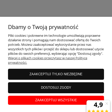
KONTAKT
Dbamy o Twoją prywatność
MOJE KONTO
Pliki cookies i pokrewne im technologie umożliwiają poprawne
działanie strony i pomagają nam dostosować ofertę do Twoich
potrzeb. Możesz zaakceptować wykorzystanie przez nas
wszystkich tych plików i przejść do sklepu lub dostosować użycie
PŁATNOŚCI I DOSTAWA
plików do swoich preferencji, wybierając opcję "Dostosuj zgody".
Więcej o plikach cookies przeczytasz w naszej Polityce
prywatności.
INFORMACJE
ZAAKCEPTUJ TYLKO NIEZBĘDNE
INSTRUKCJE
DOSTOSUJ ZGODY
ZAAKCEPTUJ WSZYSTKIE
O NAS