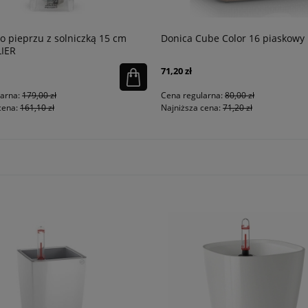
o pieprzu z solniczką 15 cm
Donica Cube Color 16 piaskowy
IER
71,20 zł
larna:
179,00 zł
Cena regularna:
80,00 zł
cena:
161,10 zł
Najniższa cena:
71,20 zł