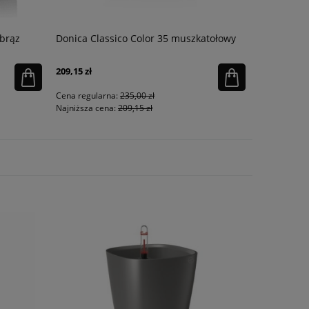
 brąz
Donica Classico Color 35 muszkatołowy
Doniczka 
szary
209,15 zł
93,45 zł
Cena regularna:
235,00 zł
Cena regula
Najniższa cena:
209,15 zł
Najniższa ce