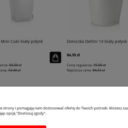
 Mini Cubi biały połysk
Doniczka Deltini 14 biały połysk
84,55 zł
larna:
60,00 zł
Cena regularna:
95,00 zł
cena:
53,40 zł
Najniższa cena:
84,55 zł
PŁATNOŚCI I DOSTAWA
INFORMACJE
IN
nie strony i pomagają nam dostosować ofertę do Twoich potrzeb. Możesz zaa
jąc opcję "Dostosuj zgody".
Dostępne formy płatości
Regulaminy
Ins
Formularz zwrotu
Polityka prywatności
Inst