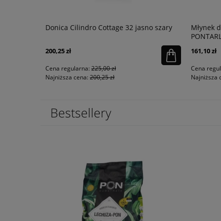
SANT
Donica Cilindro Cottage 32 jasno szary
Młynek d
PONTARL
200,25 zł
161,10 zł
Cena regularna:
225,00 zł
Cena regu
Najniższa cena:
200,25 zł
Najniższa 
Bestsellery