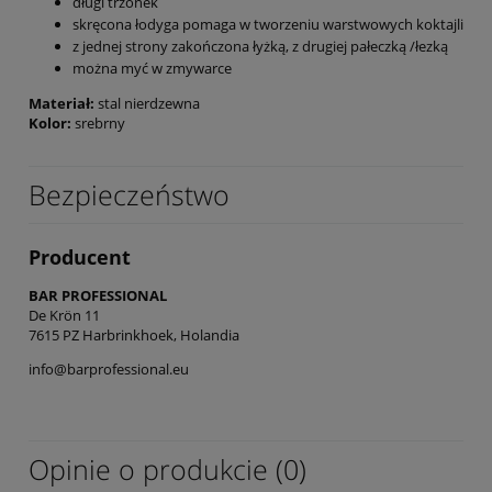
długi trzonek
skręcona łodyga pomaga w tworzeniu warstwowych koktajli
z jednej strony zakończona łyżką, z drugiej pałeczką /łezką
można myć w zmywarce
Materiał:
stal nierdzewna
Kolor:
srebrny
Bezpieczeństwo
Producent
BAR PROFESSIONAL
De Krön 11
7615 PZ Harbrinkhoek, Holandia
info@barprofessional.eu
Opinie o produkcie (0)