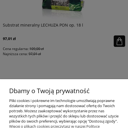
Substrat mineralny LECHUZA PON op. 18 l
97,01 zł
Cena regularna:
109,00 zł
Najniższa cena:
97,01 zł
KONTAKT
Dbamy o Twoją prywatność
MOJE KONTO
Pliki cookies i pokrewne im technologie umożliwiają poprawne
działanie strony i pomagają nam dostosować ofertę do Twoich
potrzeb. Możesz zaakceptować wykorzystanie przez nas
wszystkich tych plików i przejść do sklepu lub dostosować użycie
PŁATNOŚCI I DOSTAWA
plików do swoich preferencji, wybierając opcję "Dostosuj zgody".
Więcej o plikach cookies przeczytasz w naszej Polityce