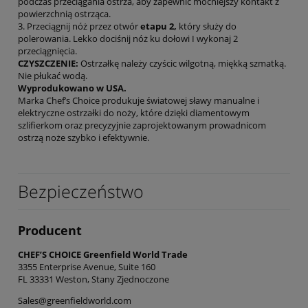
podczas przeciągania ostrza, aby zapewnić mocniejszy kontakt z
powierzchnią ostrząca.
3. Przeciągnij nóż przez otwór
etapu 2,
który służy do
polerowania. Lekko dociśnij nóż ku dołowi I wykonaj 2
przeciągnięcia.
CZYSZCZENIE:
Ostrzałkę należy czyścic wilgotną, miękką szmatką.
Nie płukać wodą.
Wyprodukowano w USA.
Marka Chef’s Choice produkuje światowej sławy manualne i
elektryczne ostrzałki do noży, które dzięki diamentowym
szlifierkom oraz precyzyjnie zaprojektowanym prowadnicom
ostrzą noże szybko i efektywnie.
Bezpieczeństwo
Producent
CHEF’S CHOICE Greenfield World Trade
3355 Enterprise Avenue, Suite 160
FL 33331 Weston, Stany Zjednoczone
Sales@greenfieldworld.com