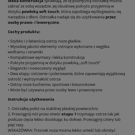
lekka konstrukcja
sprawiają, że tę podręczną ostrzałkę można
zabrać ze sobą wszędzie. Jej obudowę pokryto przyjemną w
dotyku
powłoką soft touch
, która zapobiega wyślizgiwaniu się
narzędzia z dłoni. Ostrzałka nadaje się do użytkowania
przez
osoby prawo- i leworęczne
.
Cechy produktu:
• Szybko i z łatwością ostrzy noże gładkie.
• Wysokiej jakości elementy ostrzące wykonane z węglika
wolframu i ceramiki
• Kompaktowe wymiary i lekka konstrukcja
• Pokryte przyjemną w dotyku powłoką „soft touch”
• Elegancki i nowoczesny wygląd
• Dwa etapy: ostrzenie i polerowanie, które zapewniają wyjątkową
ostrość i wytrzymałość ostrza
• Ostrzy noże kuchenne, sportowe i kieszonkowe
• Może być używana przez osoby lewo i praworęczne
Instrukcja użytkowania
1. Ostrzałkę połóż na stabilnej płaskiej powierzchni.
2. Przeciągnij nóż przez otwór
etapu 1
trzymając ostrze tak jak
podczas cięcia lekko dociskając ku dołowi. Przeciągnij cztery lub
pięć razy.
WSKAZÓWKA: Trzonek noża można lekko unieść lub obniżyć