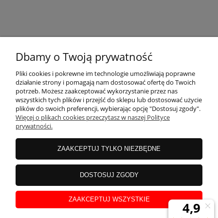
KONTAKT
Dbamy o Twoją prywatność
MOJE KONTO
Pliki cookies i pokrewne im technologie umożliwiają poprawne
działanie strony i pomagają nam dostosować ofertę do Twoich
potrzeb. Możesz zaakceptować wykorzystanie przez nas
wszystkich tych plików i przejść do sklepu lub dostosować użycie
PŁATNOŚCI I DOSTAWA
plików do swoich preferencji, wybierając opcję "Dostosuj zgody".
Więcej o plikach cookies przeczytasz w naszej Polityce
prywatności.
INFORMACJE
ZAAKCEPTUJ TYLKO NIEZBĘDNE
INSTRUKCJE
DOSTOSUJ ZGODY
ZAAKCEPTUJ WSZYSTKIE
O NAS