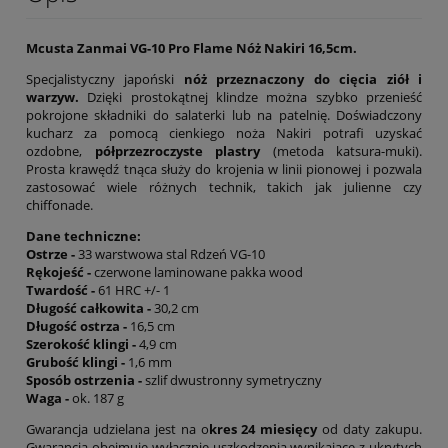
Mcusta Zanmai VG-10 Pro Flame Nóż Nakiri 16,5cm.
Specjalistyczny japoński
nóż przeznaczony do cięcia ziół i
warzyw.
Dzięki prostokątnej klindze można szybko przenieść
pokrojone składniki do salaterki lub na patelnię. Doświadczony
kucharz za pomocą cienkiego noża Nakiri potrafi uzyskać
ozdobne,
półprzezroczyste plastry
(metoda katsura-muki).
Prosta krawędź tnąca służy do krojenia w linii pionowej i pozwala
zastosować wiele różnych technik, takich jak julienne czy
chiffonade.
Dane techniczne:
Ostrze -
33 warstwowa stal Rdzeń VG-10
Rękojeść -
czerwone laminowane pakka wood
Twardość -
61 HRC +/- 1
Długość całkowita -
30,2 cm
Długość ostrza -
16,5 cm
Szerokość klingi -
4,9 cm
Grubość klingi -
1,6 mm
Sposób ostrzenia -
szlif dwustronny symetryczny
Waga -
ok. 187 g
Gwarancja udzielana jest na o
kres 24 miesięcy
od daty zakupu.
Gwarancja obejmuje wyłącznie uszkodzenia wynikające z ukrytych