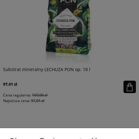
Substrat mineralny LECHUZA PON op. 18 l
97,01 zł
Cena regularna:
109,00 zł
Najniższa cena:
97,01 zł
KONTAKT