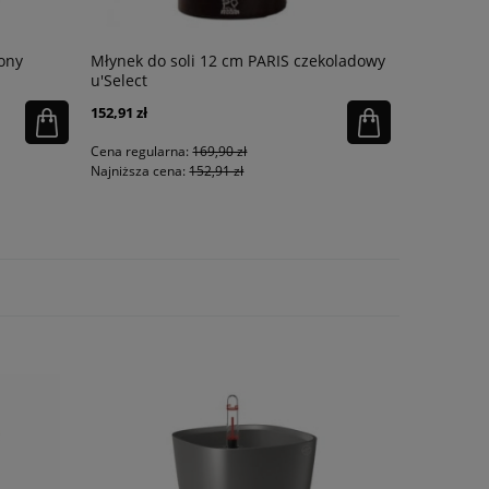
ony
Młynek do soli 12 cm PARIS czekoladowy
Miarka PO
u'Select
152,91 zł
25,81 zł
Cena regularna:
169,90 zł
Cena regula
Najniższa cena:
152,91 zł
Najniższa ce