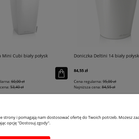
 Mini Cubi biały połysk
Doniczka Deltini 14 biały połysk
84,55 zł
larna:
60,00 zł
Cena regularna:
95,00 zł
cena:
53,40 zł
Najniższa cena:
84,55 zł
PŁATNOŚCI I DOSTAWA
INFORMACJE
IN
nie strony i pomagają nam dostosować ofertę do Twoich potrzeb. Możesz zaa
jąc opcję "Dostosuj zgody".
Dostępne formy płatości
Regulaminy
Ins