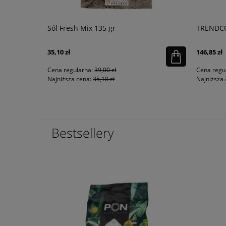
 cm
Sól Fresh Mix 135 gr
TRENDCOV
35,10 zł
146,85 zł
Cena regularna:
39,00 zł
Cena regu
Najniższa cena:
35,10 zł
Najniższa 
Bestsellery