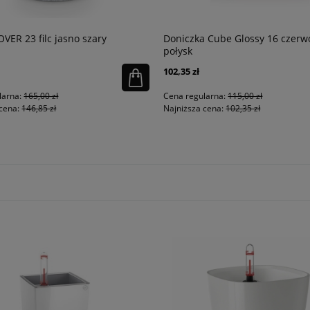
ER 23 filc jasno szary
Doniczka Cube Glossy 16 czerw
połysk
102,35 zł
larna:
165,00 zł
Cena regularna:
115,00 zł
cena:
146,85 zł
Najniższa cena:
102,35 zł