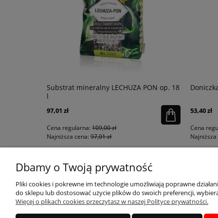
łysk
Substrat mineralny LECHUZA PON op. 18
Doniczka
l
97,01 zł
53,40 zł
Cena regularna:
109,00 zł
Cena regu
Najniższa cena:
97,01 zł
Najniższa 
Dbamy o Twoją prywatność
KONTAKT
MOJE KONTO
Pliki cookies i pokrewne im technologie umożliwiają poprawne działa
do sklepu lub dostosować użycie plików do swoich preferencji, wybiera
Więcej o plikach cookies przeczytasz w naszej Polityce prywatności.
sklep@qdecor.pl
Twoje zamówienia