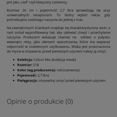
jest jako „red” czyli klasyczny czerwony.
Rozmiar 26 cm i pojemność 2,7 litra sprawdzają się przy
uniwersalnych recepturach. To dobry wybór także, gdy
potrzebujesz osobnego naczynia do jednej z mas.
Na zewnętrznych ściankach znajduje się charakterystyczny wzór, a
rant został wyprofilowany tak, aby ułatwiać chwyt i przechylanie
naczynia. Producent wskazuje również na szkliwo o połysku
wewnątrz misy, jako element wykończenia, które ma wspierać
odporność w codziennym użytkowaniu. Miska jest przeznaczona
do mycia w zmywarce; przed pierwszym użyciem należy ją umyć.
Kolekcja:
Colour Mix (kolekcja misek)
Rozmiar:
S18
Kolor (wg producenta):
red (czerwony)
Pojemność:
2,7 litra
Pielęgnacja:
zmywarka; umyć przed pierwszym użyciem
Opinie o produkcie (0)