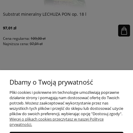
Substrat mineralny LECHUZA PON op. 18 l
97,01 zł
Cena regularna:
109,00 zł
Najniższa cena:
97,01 zł
KONTAKT
Dbamy o Twoją prywatność
MOJE KONTO
Pliki cookies i pokrewne im technologie umożliwiają poprawne
działanie strony i pomagają nam dostosować ofertę do Twoich
potrzeb. Możesz zaakceptować wykorzystanie przez nas
wszystkich tych plików i przejść do sklepu lub dostosować użycie
PŁATNOŚCI I DOSTAWA
plików do swoich preferencji, wybierając opcję "Dostosuj zgody".
Więcej o plikach cookies przeczytasz w naszej Polityce
prywatności.
INFORMACJE