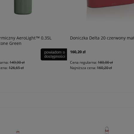
rmiczny AeroLight™ 0.35L
Doniczka Delta 20 czerwony ma
one Green
160,20 zł
powiadom o
dostępności
larna:
149,00 zł
Cena regularna:
180,00 zł
cena:
126,65 zł
Najniższa cena:
160,20 zł