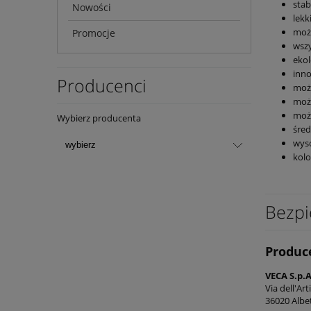
stab
Nowości
lekk
możn
Promocje
wszy
ekol
inno
Producenci
moż
moż
możn
Wybierz producenta
śred
wys
kolo
Bezpi
Produc
VECA S.p.
Via dell'Art
36020 Albe