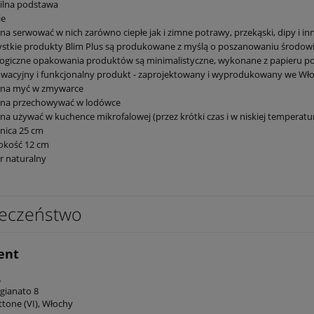
ilna podstawa
ie
a serwować w nich zarówno ciepłe jak i zimne potrawy, przekąski, dipy i in
stkie produkty Blim Plus są produkowane z myślą o poszanowaniu środowis
ogiczne opakowania produktów są minimalistyczne, wykonane z papieru poc
wacyjny i funkcjonalny produkt - zaprojektowany i wyprodukowany we Wł
na myć w zmywarce
na przechowywać w lodówce
a używać w kuchence mikrofalowej (przez krótki czas i w niskiej temperatu
nica 25 cm
okość 12 cm
r naturalny
eczeństwo
ent
A
igianato 8
ttone (VI), Włochy