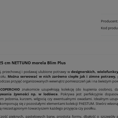
Producent
Kod produ
 25 cm NETTUNO morela Blim Plus
j, przechowuj i podawaj ulubione potrawy w
designerskich, wielofunk
tołu.
Można serwować w nich zarówno ciepłe jak i zimne potrawy, p
dczas przyjęć organizowanych wewnątrz pomieszczeń jak i na świeżym powi
 COPERCHIO
znakomicie uzupełniają kolekcję (do kupienia osobno), d
ywania żywności np. w lodówce
. Pokrywa jest perfekcyjnie dopa
m jedzenia, kurzem, wilgocią czy ewentualnymi owadami. Idealnym uzup
komponują się z pozostałymi elementami kolekcji PAESTUM. Stwórz własną ko
ą niezastąpionym towarzyszem każdego przyjęcia czy posiłku.
ość pięknych, pastelowych barw, prostota formy, dbałość o szczegóły 