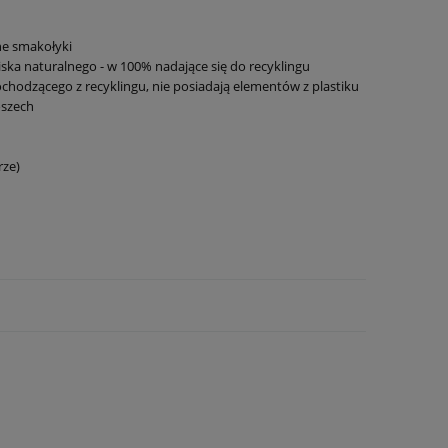
ne smakołyki
ka naturalnego - w 100% nadające się do recyklingu
hodzącego z recyklingu, nie posiadają elementów z plastiku
oszech
rze)