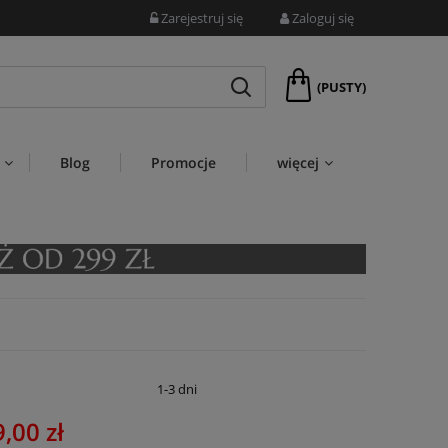
Zarejestruj się
Zaloguj się
(PUSTY)
Blog
Promocje
więcej
:
1-3 dni
,00 zł