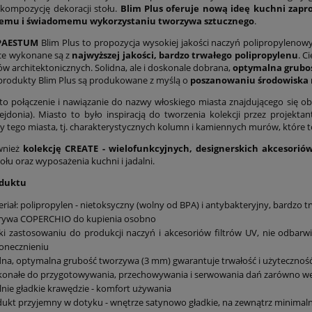
kompozycję dekoracji stołu.
Blim Plus oferuje nową ideę kuchni zap
emu i świadomemu wykorzystaniu tworzywa sztucznego
.
 PAESTUM
Blim Plus to propozycja wysokiej jakości naczyń polipropylenow
ćce wykonane są z
najwyższej jakości, bardzo trwałego polipropylenu
. C
sów architektonicznych. Solidna, ale i doskonale dobrana,
optymalna grubo
produkty Blim Plus są produkowane z myślą o
poszanowaniu środowiska 
to połączenie i nawiązanie do nazwy włoskiego miasta znajdującego się ob
sejdonia). Miasto to było inspiracją do tworzenia kolekcji przez projekta
y tego miasta, tj. charakterystycznych kolumn i kamiennych murów, które to 
wnież
kolekcję CREATE - wielofunkcyjnych, designerskich akcesori
tołu oraz wyposażenia kuchni i jadalni.
oduktu
riał: polipropylen - nietoksyczny (wolny od BPA) i antybakteryjny, bardzo 
rywa COPERCHIO do kupienia osobno
ki zastosowaniu do produkcji naczyń i akcesoriów filtrów UV, nie odbarw
onecznieniu
dna, optymalna grubość tworzywa (3 mm) gwarantuje trwałość i użyteczność 
onałe do przygotowywania, przechowywania i serwowania dań zarówno wew
lnie gładkie krawędzie - komfort używania
ukt przyjemny w dotyku - wnętrze satynowo gładkie, na zewnątrz minimalna