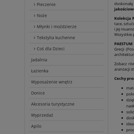
doskonałą 
Pieczenie
jakościow
Noże
Kolekcja
tace, sztu
Młynki i moździerze
i jej niuan
Wszystkie 
Tekstylia kuchenne
PAESTUM
Coś dla Dzieci
Grecji (Po
architektur
Jadalnia
Zobacz ró
aranżacji s
Łazienka
Cechy pr
Wyposażenie wnętrz
mate
Donice
pok
dzię
Akcesoria turystyczne
nasł
soli
Wyprzedaż
dosk
idea
Apilo
prod