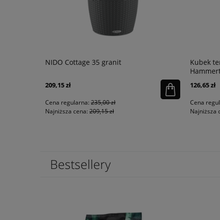
 piaskowy
NIDO Cottage 35 granit
Kubek te
Hammert
209,15 zł
126,65 zł
Cena regularna:
235,00 zł
Cena regu
Najniższa cena:
209,15 zł
Najniższa 
Bestsellery