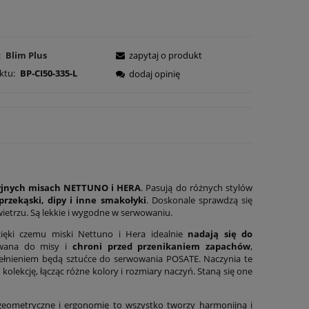
:
Blim Plus
zapytaj o produkt
ktu:
BP-CI50-335-L
dodaj opinię
cyjnych misach NETTUNO i HERA
. Pasują do różnych stylów
rzekąski, dipy i inne smakołyki
. Doskonale sprawdzą się
etrzu. Są lekkie i wygodne w serwowaniu.
zięki czemu miski Nettuno i Hera idealnie
nadają się do
sowana do misy i
chroni przed przenikaniem zapachów
,
ełnieniem będą sztućce do serwowania POSATE. Naczynia te
lekcję, łącząc różne kolory i rozmiary naczyń. Staną się one
geometryczne i ergonomię to wszystko tworzy harmonijną i