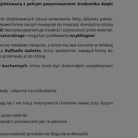
rojektowaną z pełnym poszanowaniem środowiska dzięki
ych dedykowanych sztuce serwowania. Misy, dzbanki, patery,
iekawa forma naczyń nawiązuje do inspiracji starożytną sztuką
ść
tworzywa gwarantuje trwałość i użyteczność przez wiele lat.
naturalnego
i mogą być poddawane
recyklingowi
.
ecnie niedaleko Neapolu, a które ma swe korzenie w Wielkiej
nta
Raffaello Galiotto
, który ewidentnie nawiązał formą do
przetrwały aż do dzisiaj.
ów kuchennych
, która może być doskonałym uzupełnieniem
trwały - odporny na uszkodzenia
iają się i nie tracą intensywności kolorów nawet przy dużym
przez wiele lat
nątrz pomieszczeń jak i w plenerze
 porowatość (produkt nie ślizga się w dłoniach)