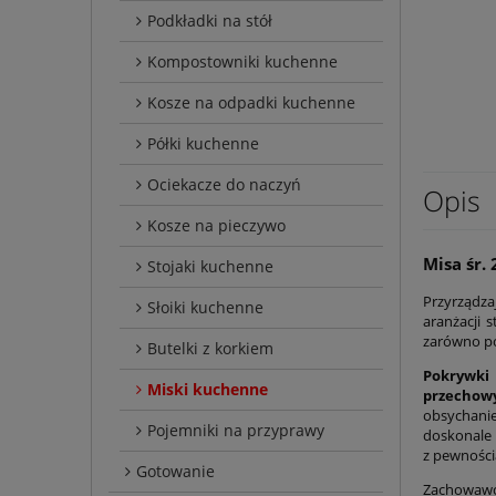
Podkładki na stół
Kompostowniki kuchenne
Kosze na odpadki kuchenne
Półki kuchenne
Ociekacze do naczyń
Opis
Kosze na pieczywo
Misa śr.
Stojaki kuchenne
Przyrządza
Słoiki kuchenne
aranżacji s
zarówno po
Butelki z korkiem
Pokrywki
Miski kuchenne
przechow
obsychanie
Pojemniki na przyprawy
doskonale 
z pewności
Gotowanie
Zachowawcz