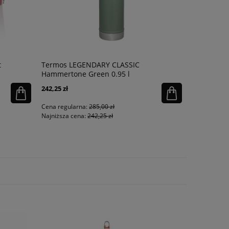
t
Termos LEGENDARY CLASSIC
Termos ob
Hammertone Green 0.95 l
CLASSIC - z
242,25 zł
190,40 zł
Cena regularna:
285,00 zł
Cena regula
Najniższa cena:
242,25 zł
Najniższa ce