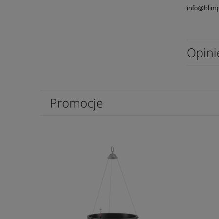
info@blim
Opini
Promocje