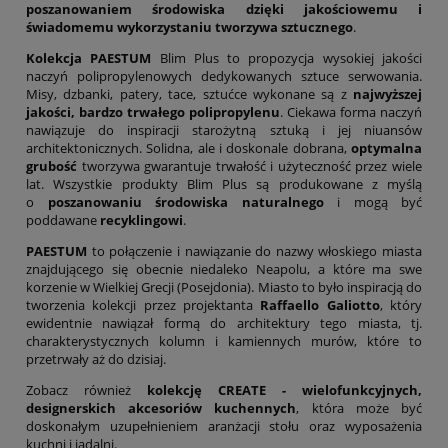
poszanowaniem środowiska dzięki jakościowemu i
świadomemu wykorzystaniu tworzywa sztucznego
.
Kolekcja PAESTUM
Blim Plus to propozycja wysokiej jakości
naczyń polipropylenowych dedykowanych sztuce serwowania.
Misy, dzbanki, patery, tace, sztućce wykonane są z
najwyższej
jakości, bardzo trwałego polipropylenu
. Ciekawa forma naczyń
nawiązuje do inspiracji starożytną sztuką i jej niuansów
architektonicznych. Solidna, ale i doskonale dobrana,
optymalna
grubość
tworzywa gwarantuje trwałość i użyteczność przez wiele
lat. Wszystkie produkty Blim Plus są produkowane z myślą
o
poszanowaniu środowiska naturalnego
i mogą być
poddawane
recyklingowi
.
PAESTUM
to połączenie i nawiązanie do nazwy włoskiego miasta
znajdującego się obecnie niedaleko Neapolu, a które ma swe
korzenie w Wielkiej Grecji (Posejdonia). Miasto to było inspiracją do
tworzenia kolekcji przez projektanta
Raffaello Galiotto
, który
ewidentnie nawiązał formą do architektury tego miasta, tj.
charakterystycznych kolumn i kamiennych murów, które to
przetrwały aż do dzisiaj.
Zobacz również
kolekcję CREATE - wielofunkcyjnych,
designerskich akcesoriów kuchennych
, która może być
doskonałym uzupełnieniem aranżacji stołu oraz wyposażenia
kuchni i jadalni.