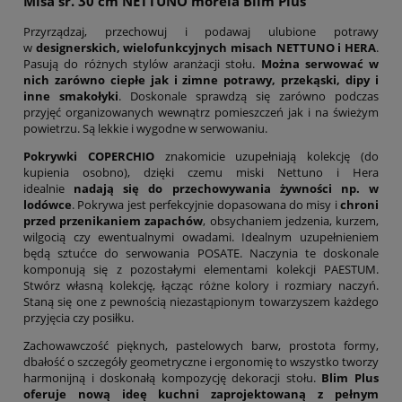
Misa śr. 30 cm NETTUNO morela Blim Plus
Przyrządzaj, przechowuj i podawaj ulubione potrawy
w
designerskich, wielofunkcyjnych misach NETTUNO i HERA
.
Pasują do różnych stylów aranżacji stołu.
Można serwować w
nich zarówno ciepłe jak i zimne potrawy, przekąski, dipy i
inne smakołyki
. Doskonale sprawdzą się zarówno podczas
przyjęć organizowanych wewnątrz pomieszczeń jak i na świeżym
powietrzu. Są lekkie i wygodne w serwowaniu.
Pokrywki COPERCHIO
znakomicie uzupełniają kolekcję (do
kupienia osobno), dzięki czemu miski Nettuno i Hera
idealnie
nadają się do przechowywania żywności np. w
lodówce
. Pokrywa jest perfekcyjnie dopasowana do misy i
chroni
przed przenikaniem zapachów
, obsychaniem jedzenia, kurzem,
wilgocią czy ewentualnymi owadami. Idealnym uzupełnieniem
będą sztućce do serwowania POSATE. Naczynia te doskonale
komponują się z pozostałymi elementami kolekcji PAESTUM.
Stwórz własną kolekcję, łącząc różne kolory i rozmiary naczyń.
Staną się one z pewnością niezastąpionym towarzyszem każdego
przyjęcia czy posiłku.
Zachowawczość pięknych, pastelowych barw, prostota formy,
dbałość o szczegóły geometryczne i ergonomię to wszystko tworzy
harmonijną i doskonałą kompozycję dekoracji stołu.
Blim Plus
oferuje nową ideę kuchni zaprojektowaną z pełnym