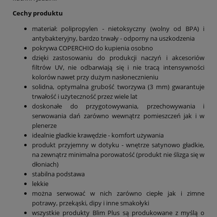
Cechy produktu
materiał: polipropylen - nietoksyczny (wolny od BPA) i
antybakteryjny, bardzo trwały - odporny na uszkodzenia
pokrywa COPERCHIO do kupienia osobno
dzięki zastosowaniu do produkcji naczyń i akcesoriów
filtrów UV, nie odbarwiają się i nie tracą intensywności
kolorów nawet przy dużym nasłonecznieniu
solidna, optymalna grubość tworzywa (3 mm) gwarantuje
trwałość i użyteczność przez wiele lat
doskonałe do przygotowywania, przechowywania i
serwowania dań zarówno wewnątrz pomieszczeń jak i w
plenerze
idealnie gładkie krawędzie - komfort używania
produkt przyjemny w dotyku - wnętrze satynowo gładkie,
na zewnątrz minimalna porowatość (produkt nie ślizga się w
dłoniach)
stabilna podstawa
lekkie
można serwować w nich zarówno ciepłe jak i zimne
potrawy, przekąski, dipy i inne smakołyki
wszystkie produkty Blim Plus są produkowane z myślą o