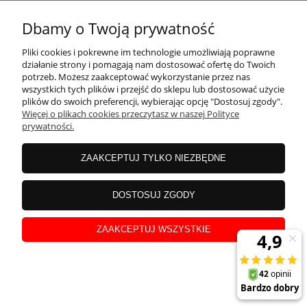
KONTAKT
Dbamy o Twoją prywatność
MOJE KONTO
Pliki cookies i pokrewne im technologie umożliwiają poprawne
działanie strony i pomagają nam dostosować ofertę do Twoich
potrzeb. Możesz zaakceptować wykorzystanie przez nas
wszystkich tych plików i przejść do sklepu lub dostosować użycie
PŁATNOŚCI I DOSTAWA
plików do swoich preferencji, wybierając opcję "Dostosuj zgody".
Więcej o plikach cookies przeczytasz w naszej Polityce
prywatności.
INFORMACJE
ZAAKCEPTUJ TYLKO NIEZBĘDNE
INSTRUKCJE
DOSTOSUJ ZGODY
ZAAKCEPTUJ WSZYSTKIE
O NAS
pokaż pełną wersję strony
Sklep internetowy Shoper Premium