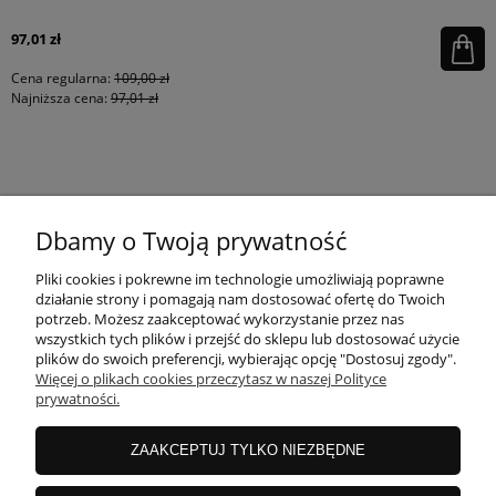
97,01 zł
Cena regularna:
109,00 zł
Najniższa cena:
97,01 zł
KONTAKT
Dbamy o Twoją prywatność
MOJE KONTO
Pliki cookies i pokrewne im technologie umożliwiają poprawne
działanie strony i pomagają nam dostosować ofertę do Twoich
potrzeb. Możesz zaakceptować wykorzystanie przez nas
wszystkich tych plików i przejść do sklepu lub dostosować użycie
PŁATNOŚCI I DOSTAWA
plików do swoich preferencji, wybierając opcję "Dostosuj zgody".
Więcej o plikach cookies przeczytasz w naszej Polityce
prywatności.
INFORMACJE
ZAAKCEPTUJ TYLKO NIEZBĘDNE