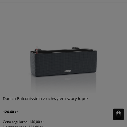
Donica Balconissima z uchwytem szary łupek
124,60 zł
Cena regularna:
140,00 zł
Najniższa cena:
124,60 zł