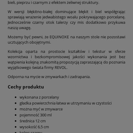
bieli, pieprzu i czarnym z efektem żeliwnej struktury.
W wersji błękitno-białej dominujące błękit i biel współgrając
sprawiają wrażenie jedwabistego woalu pokrywającego porcelanę.
Jednocześnie czarny otok talerzy czy mis dodatkowo przykuwa
naszą uwagę.
Możemy być pewni, że EQUINOXE na naszym stole nie pozostawi
ucztujących obojętnymi.
Kolekcja oparta na prostocie kształtów i tekstur w sferze
wzornictwa i bezkompromisowej jakości wykonania jest bez
wątpienia kolejną znakomitą propozycją zapraszającą do poznania
wyjątkowego świata firmy REVOL.
Odporna na mycie w zmywarkach i zadrapania.
Cechy produktu
wykonana z porcelany
gładka powierzchnia łatwa w utrzymaniu w czystości
można myć w zmywarce
pojemność 300 ml
średnica 12 cm
wysokość 6,5 cm
kolor: czarny