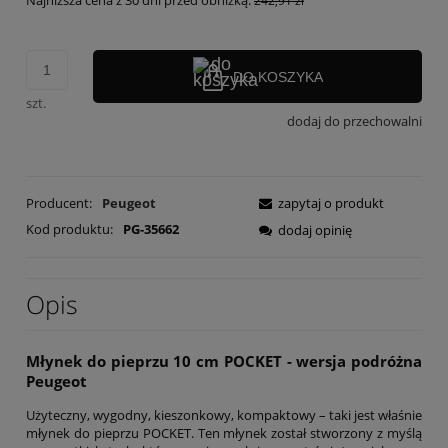
Najniższa cena z 30 dni przed obniżką:
242,91 zł
DO KOSZYKA
szt.
dodaj do przechowalni
Producent:
Peugeot
zapytaj o produkt
Kod produktu:
PG-35662
dodaj opinię
Opis
Młynek do pieprzu 10 cm POCKET - wersja podróżna
Peugeot
Użyteczny, wygodny, kieszonkowy, kompaktowy – taki jest właśnie
młynek do pieprzu POCKET. Ten młynek został stworzony z myślą