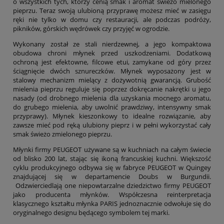
o wszystkich tych, którzy cenią smak i aromat świeżo mielonego
pieprzu. Teraz swoją ulubioną przyprawę możesz mieć w zasięgu
ręki nie tylko w domu czy restauracji, ale podczas podróży,
pikników, górskich wędrówek czy przyjęć w ogrodzie.
Wykonany został ze stali nierdzewnej, a jego kompaktowa
obudowa chroni młynek przed uszkodzeniami. Dodatkową
ochroną jest efektowne, filcowe etui, zamykane od góry przez
ściągnięcie dwóch sznureczków. Młynek wyposażony jest w
stalowy mechanizm mielący z dożywotnią gwarancją. Grubość
mielenia pieprzu reguluje się poprzez dokręcanie nakrętki u jego
nasady (od drobnego mielenia dla uzyskania mocnego aromatu,
do grubego mielenia, aby uwolnić prawdziwy, intensywny smak
przyprawy). Młynek kieszonkowy to idealne rozwiązanie, aby
zawsze mieć pod ręką ulubiony pieprz i w pełni wykorzystać cały
smak świeżo zmielonego pieprzu.
Młynki firmy PEUGEOT używane są w kuchniach na całym świecie
od blisko 200 lat, stając się ikoną francuskiej kuchni. Większość
cyklu produkcyjnego odbywa się w fabryce PEUGEOT w Quingey
znajdującej się w departamencie Doubs w Burgundii.
Odzwierciedlają one niepowtarzalne dziedzictwo firmy PEUGEOT
jako producenta młynków. Współczesna reinterpretacja
klasycznego kształtu młynka PARIS jednoznacznie odwołuje się do
oryginalnego designu będącego symbolem tej marki.