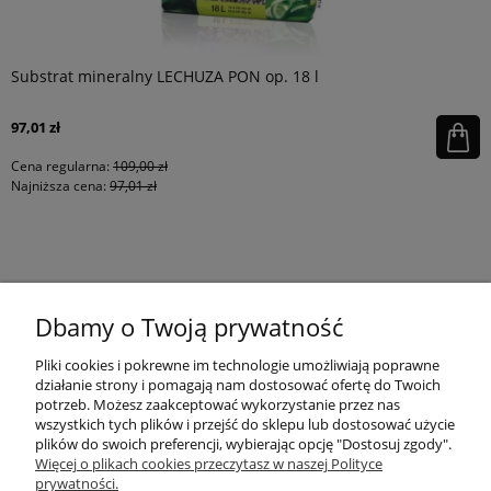
Substrat mineralny LECHUZA PON op. 18 l
97,01 zł
Cena regularna:
109,00 zł
Najniższa cena:
97,01 zł
KONTAKT
Dbamy o Twoją prywatność
MOJE KONTO
Pliki cookies i pokrewne im technologie umożliwiają poprawne
działanie strony i pomagają nam dostosować ofertę do Twoich
potrzeb. Możesz zaakceptować wykorzystanie przez nas
wszystkich tych plików i przejść do sklepu lub dostosować użycie
PŁATNOŚCI I DOSTAWA
plików do swoich preferencji, wybierając opcję "Dostosuj zgody".
Więcej o plikach cookies przeczytasz w naszej Polityce
prywatności.