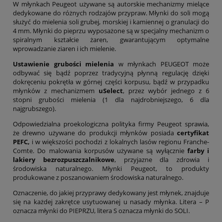
W młynkach Peugeot używane są autorskie mechanizmy mielące
dedykowane do różnych rodzajów przypraw. Młynki do soli mogą
służyć do mielenia soli grubej, morskiej i kamiennej o granulacji do
4 mm. Młynki do pieprzu wyposażone są w specjalny mechanizm o
spiralnym kształcie żaren, gwarantującym optymalne
wprowadzanie ziaren i ich mielenie.
Ustawienie grubości mielenia
w młynkach PEUGEOT może
odbywać się bądź poprzez tradycyjną płynną regulację dzięki
dokręceniu pokrętła w górnej części korpusu, bądź w przypadku
młynków z mechanizmem
uSelect
, przez wybór jednego z 6
stopni grubości mielenia (1 dla najdrobniejszego, 6 dla
najgrubszego).
Odpowiedzialna proekologiczna polityka firmy Peugeot sprawia,
że drewno używane do produkcji młynków posiada
certyfikat
PEFC,
i w większości pochodzi z lokalnych lasów regionu Franche-
Comte. Do malowania korpusów używane są wyłącznie
farby i
lakiery bezrozpuszczalnikowe
, przyjazne dla zdrowia i
środowiska naturalnego. Młynki Peugeot, to produkty
produkowane z poszanowaniem środowiska naturalnego.
Oznaczenie, do jakiej przyprawy dedykowany jest młynek, znajduje
się na każdej zakrętce usytuowanej u nasady młynka. Litera – P
oznacza młynki do PIEPRZU, litera S oznacza młynki do SOLI.