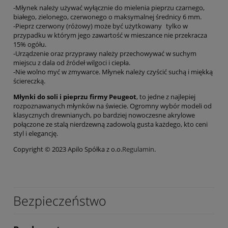
-Młynek należy używać wyłącznie do mielenia pieprzu czarnego,
białego, zielonego, czerwonego o maksymalnej średnicy 6 mm.
-Pieprz czerwony (różowy) może być użytkowany tylko w
przypadku w którym jego zawartość w mieszance nie przekracza
15% ogółu.
-Urządzenie oraz przyprawy należy przechowywać w suchym
miejscu z dala od źródeł wilgoci i ciepła.
-Nie wolno myć w zmywarce. Młynek należy czyścić suchą i miękką
ściereczką.
Młynki do soli i pieprzu firmy Peugeot
, to jedne z najlepiej
rozpoznawanych młynków na świecie. Ogromny wybór modeli od
klasycznych drewnianych, po bardziej nowoczesne akrylowe
połączone ze stalą nierdzewną zadowolą gusta każdego, kto ceni
styl i elegancję.
Copyright © 2023 Apilo Spółka z o.o.
Regulamin
.
Bezpieczeństwo