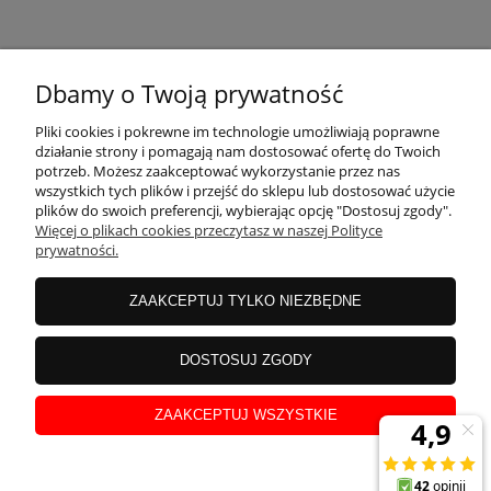
KONTAKT
Dbamy o Twoją prywatność
MOJE KONTO
Pliki cookies i pokrewne im technologie umożliwiają poprawne
działanie strony i pomagają nam dostosować ofertę do Twoich
potrzeb. Możesz zaakceptować wykorzystanie przez nas
wszystkich tych plików i przejść do sklepu lub dostosować użycie
PŁATNOŚCI I DOSTAWA
plików do swoich preferencji, wybierając opcję "Dostosuj zgody".
Więcej o plikach cookies przeczytasz w naszej Polityce
prywatności.
INFORMACJE
ZAAKCEPTUJ TYLKO NIEZBĘDNE
INSTRUKCJE
DOSTOSUJ ZGODY
ZAAKCEPTUJ WSZYSTKIE
O NAS
pokaż pełną wersję strony