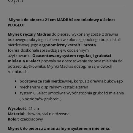
Młynek do pieprzu 21 cm MADRAS czekoladowy u'Select
PEUGEOT
Młynek ręczny Madras
do pieprzu wykonany został z drewna
bukowego pokrytego lakierem w kolorze głębokiego brązu i stali
nierdzewnej. Jego
ergonomiczny kształt i prosta
forma
doskonale sprawdzą się w codziennym
użytkowaniu.
Opatentowany system regulacji grubości
mielenia uSelect
pozwala na dostosowanie stopnia mielenia do
potrzeb użytkownika. Młynki Madras dostępne są w dwóch
rozmiarach.
podstawa ze stali nierdzewnej, korpus z drewna bukowego
mechanizm o spiralnym kształcie żaren
system u'Select umożliwia wybór stopnia grubości mielenia
( 6 poziomów grubości )
Wysokość:
21 cm
Materiał:
drewno, stal nierdzewna
Kolor:
czekoladowy
Młynek do pieprzu z manualnym systemem mielenia: