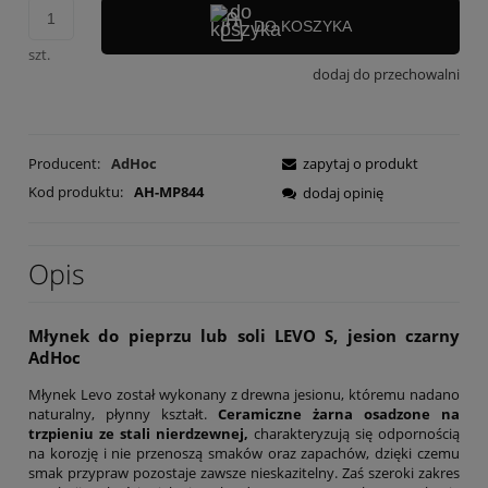
DO KOSZYKA
szt.
dodaj do przechowalni
Producent:
AdHoc
zapytaj o produkt
Kod produktu:
AH-MP844
dodaj opinię
Opis
Młynek do pieprzu lub soli LEVO S, jesion czarny
AdHoc
Młynek Levo został wykonany z drewna jesionu, któremu nadano
naturalny, płynny kształt.
Ceramiczne żarna
osadzone na
trzpieniu ze stali nierdzewnej,
charakteryzują się odpornością
na korozję i nie przenoszą smaków oraz zapachów, dzięki czemu
smak przypraw pozostaje zawsze nieskazitelny. Zaś szeroki zakres