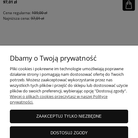
97,01 zł
Cena regularna:
109,00 zł
Najniższa cena:
97,01 zł
KONTAKT
Dbamy o Twoją prywatność
MOJE KONTO
Pliki cookies i pokrewne im technologie umożliwiają poprawne
działanie strony i pomagają nam dostosować ofertę do Twoich
potrzeb. Możesz zaakceptować wykorzystanie przez nas
wszystkich tych plików i przejść do sklepu lub dostosować użycie
PŁATNOŚCI I DOSTAWA
plików do swoich preferencji, wybierając opcję "Dostosuj zgody".
Więcej o plikach cookies przeczytasz w naszej Polityce
prywatności.
INFORMACJE
ZAAKCEPTUJ TYLKO NIEZBĘDNE
INSTRUKCJE
DOSTOSUJ ZGODY