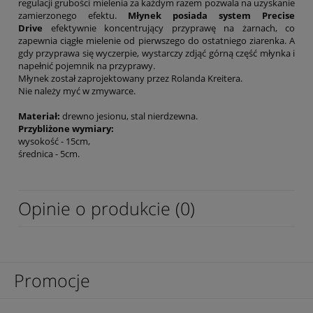
regulacji grubości mielenia za każdym razem pozwala na uzyskanie
zamierzonego efektu.
Młynek posiada system Precise
Drive
efektywnie koncentrujący przyprawę na żarnach, co
zapewnia ciągłe mielenie od pierwszego do ostatniego ziarenka. A
gdy przyprawa się wyczerpie, wystarczy zdjąć górną część młynka i
napełnić pojemnik na przyprawy.
Młynek został zaprojektowany przez Rolanda Kreitera.
Nie należy myć w zmywarce.
Materiał:
drewno jesionu, stal nierdzewna.
Przybliżone wymiary:
wysokość - 15cm,
średnica - 5cm.
Opinie o produkcie (0)
Promocje