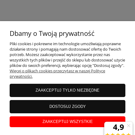
KONTAKT
Dbamy o Twoją prywatność
MOJE KONTO
Pliki cookies i pokrewne im technologie umożliwiają poprawne
działanie strony i pomagają nam dostosować ofertę do Twoich
potrzeb. Możesz zaakceptować wykorzystanie przez nas
wszystkich tych plików i przejść do sklepu lub dostosować użycie
PŁATNOŚCI I DOSTAWA
plików do swoich preferencji, wybierając opcję "Dostosuj zgody".
Więcej o plikach cookies przeczytasz w naszej Polityce
prywatności.
INFORMACJE
ZAAKCEPTUJ TYLKO NIEZBĘDNE
INSTRUKCJE
DOSTOSUJ ZGODY
ZAAKCEPTUJ WSZYSTKIE
O NAS