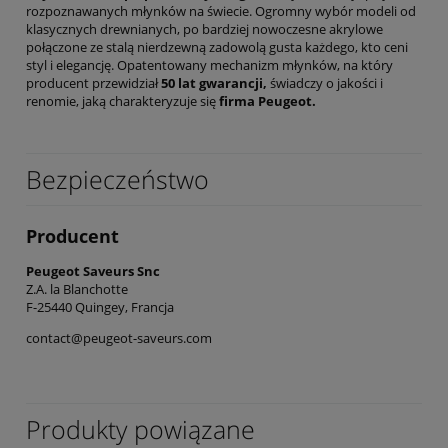
rozpoznawanych młynków na świecie. Ogromny wybór modeli od
klasycznych drewnianych, po bardziej nowoczesne akrylowe
połączone ze stalą nierdzewną zadowolą gusta każdego, kto ceni
styl i elegancję. Opatentowany mechanizm młynków, na który
producent przewidział
50 lat gwarancji,
świadczy o jakości i
renomie, jaką charakteryzuje się
firma Peugeot.
Bezpieczeństwo
Producent
Peugeot Saveurs Snc
Z.A. la Blanchotte
F-25440 Quingey, Francja
contact@peugeot-saveurs.com
Produkty powiązane