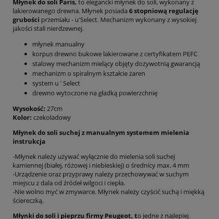
Młynek do soli Paris,
to elegancki młynek do soli, wykonany z
lakierowanego drewna. Młynek posiada
6 stopniową regulację
grubości
przemiału - u'Select. Mechanizm wykonany z wysokiej
jakości stali nierdzewnej.
młynek manualny
korpus drewno bukowe lakierowane z certyfikatem PEFC
stalowy mechanizm mielący objęty dożywotnią gwarancją
mechanizm o spiralnym kształcie żaren
system u ' Select
drewno wytoczone na gładką powierzchnię
Wysokość:
27cm
Kolor:
czekoladowy
Młynek do soli suchej z manualnym systemem mielenia
instrukcja
-Młynek należy używać wyłącznie do mielenia soli suchej
kamiennej (białej, różowej i niebieskiej) o średnicy max. 4 mm
-Urządzenie oraz przyprawy należy przechowywać w suchym
miejscu z dala od źródeł wilgoci i ciepła.
-Nie wolno myć w zmywarce. Młynek należy czyścić suchą i miękką
ściereczką.
Młynki do soli i pieprzu firmy Peugeot, t
o jedne z najlepiej