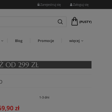
Zarejestruj się
Zaloguj się
(PUSTY)
Blog
Promocje
więcej
b
:
1-3 dni
69,90 zł