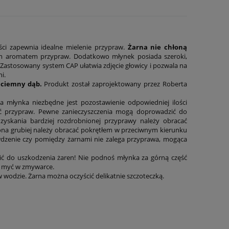
ci zapewnia idealne mielenie przypraw.
Żarna nie chłoną
ym aromatem przypraw. Dodatkowo młynek posiada szeroki,
 Zastosowany system CAP ułatwia zdjęcie głowicy i pozwala na
i.
i ciemny dąb.
Produkt został zaprojektowany przez Roberta
 młynka niezbędne jest pozostawienie odpowiedniej ilości
ść przypraw. Pewne zanieczyszczenia mogą doprowadzić do
uzyskania bardziej rozdrobnionej przyprawy należy obracać
na grubiej należy obracać pokrętłem w przeciwnym kierunku
wdzenie czy pomiędzy żarnami nie zalega przyprawa, mogąca
zić do uszkodzenia żaren! Nie podnoś młynka za górną część
a myć w zmywarce.
w wodzie. Żarna można oczyścić delikatnie szczoteczką.