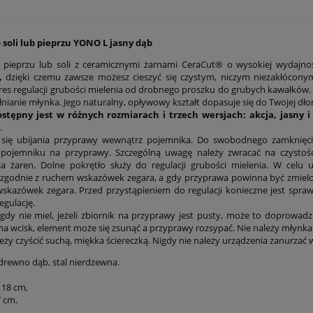
 soli lub pieprzu YONO L jasny dąb
pieprzu lub soli z ceramicznymi żarnami CeraCut® o wysokiej wydajnoś
,
dzięki czemu zawsze możesz cieszyć się czystym, niczym niezakłócon
res regulacji grubości mielenia od drobnego proszku do grubych kawałków.
nianie młynka. Jego naturalny, opływowy kształt dopasuje się do Twojej dłon
ostępny
jest w różnych rozmiarach i trzech wersjach: akcja, jasny 
.
 się ubijania przyprawy wewnątrz pojemnika. Do swobodnego zamknięcia
 pojemniku na przyprawy. Szczególną uwagę należy zwracać na czysto
a żaren. Dolne pokrętło służy do regulacji grubości mielenia. W celu 
zgodnie z ruchem wskazówek zegara, a gdy przyprawa powinna być zmielo
skazówek zegara. Przed przystąpieniem do regulacji konieczne jest spra
egulację.
gdy nie miel, jeżeli zbiornik na przyprawy jest pusty, może to doprowad
na wcisk, element może się zsunąć a przyprawy rozsypać. Nie należy młynk
eży czyścić suchą, miękka ściereczką. Nigdy nie należy urządzenia zanurzać 
drewno dąb, stal nierdzewna.
 18 cm,
7 cm.