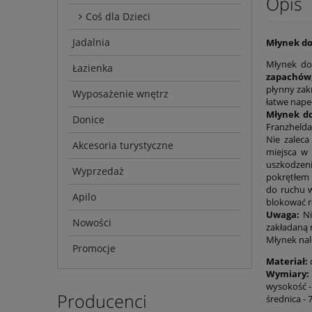
Opis
Coś dla Dzieci
Jadalnia
Młynek do
Młynek do 
Łazienka
zapachów
płynny zak
Wyposażenie wnętrz
łatwe napeł
Młynek d
Donice
Franzhelda
Nie zaleca
Akcesoria turystyczne
miejsca w
uszkodzeni
Wyprzedaż
pokrętłem 
do ruchu w
Apilo
blokować r
Uwaga:
Ni
Nowości
zakładaną 
Młynek nal
Promocje
Materiał:
Wymiary:
wysokość -
Producenci
średnica - 