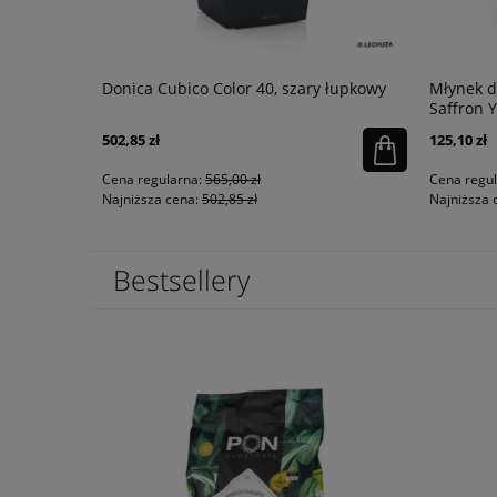
S drewno
Donica Cubico Color 40, szary łupkowy
Młynek d
Saffron 
502,85 zł
125,10 zł
Cena regularna:
565,00 zł
Cena regu
Najniższa cena:
502,85 zł
Najniższa 
Bestsellery