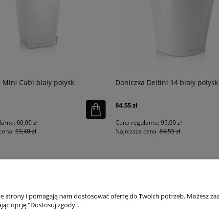
 Mini Cubi biały połysk
Doniczka Deltini 14 biały połysk
84,55 zł
larna:
60,00 zł
Cena regularna:
95,00 zł
cena:
53,40 zł
Najniższa cena:
84,55 zł
PŁATNOŚCI I DOSTAWA
INFORMACJE
IN
nie strony i pomagają nam dostosować ofertę do Twoich potrzeb. Możesz zaa
jąc opcję "Dostosuj zgody".
Dostępne formy płatości
Regulaminy
Ins