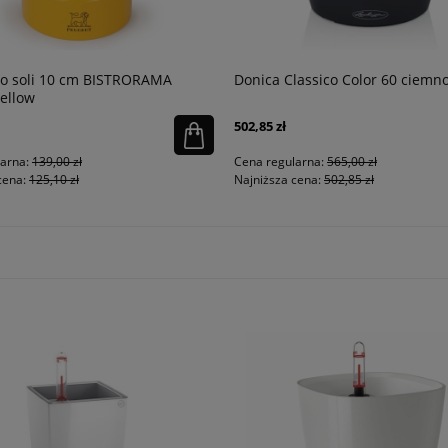
o soli 10 cm BISTRORAMA
Donica Classico Color 60 ciemno
Yellow
502,85 zł
larna:
139,00 zł
Cena regularna:
565,00 zł
cena:
125,10 zł
Najniższa cena:
502,85 zł