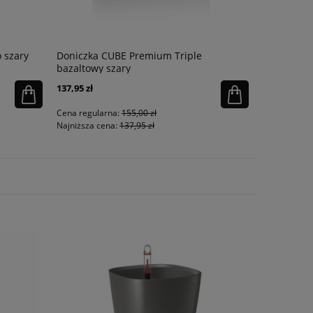
 szary
Doniczka CUBE Premium Triple
Donica Cla
bazaltowy szary
137,95 zł
80,10 zł
Cena regularna:
155,00 zł
Cena regula
Najniższa cena:
137,95 zł
Najniższa ce