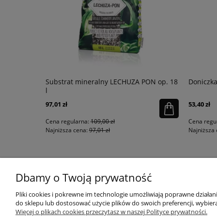
łysk
Substrat mineralny LECHUZA PON op. 18
Doniczka
l
97,01 zł
53,40 zł
Cena regularna:
109,00 zł
Cena regu
Najniższa cena:
97,01 zł
Najniższa 
KONTAKT
MOJE KONTO
Dbamy o Twoją prywatność
Pliki cookies i pokrewne im technologie umożliwiają poprawne działa
do sklepu lub dostosować użycie plików do swoich preferencji, wybiera
sklep@qdecor.pl
Twoje zamówienia
Więcej o plikach cookies przeczytasz w naszej Polityce prywatności.