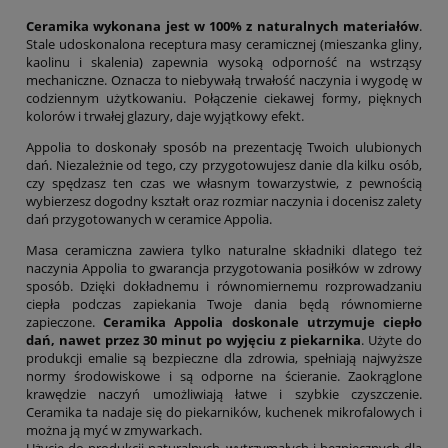
Ceramika wykonana jest w 100% z naturalnych materiałów
.
Stale udoskonalona receptura masy ceramicznej (mieszanka gliny,
kaolinu i skalenia) zapewnia wysoką odporność na wstrząsy
mechaniczne. Oznacza to niebywałą trwałość naczynia i wygodę w
codziennym użytkowaniu. Połączenie ciekawej formy, pięknych
kolorów i trwałej glazury, daje wyjątkowy efekt.
Appolia to doskonały sposób na prezentację Twoich ulubionych
dań. Niezależnie od tego, czy przygotowujesz danie dla kilku osób,
czy spędzasz ten czas we własnym towarzystwie, z pewnością
wybierzesz dogodny kształt oraz rozmiar naczynia i docenisz zalety
dań przygotowanych w ceramice Appolia.
Masa ceramiczna zawiera tylko naturalne składniki dlatego też
naczynia Appolia to gwarancja przygotowania posiłków w zdrowy
sposób. Dzięki dokładnemu i równomiernemu rozprowadzaniu
ciepła podczas zapiekania Twoje dania będą równomierne
zapieczone.
Ceramika Appolia doskonale utrzymuje ciepło
dań, nawet przez 30 minut po wyjęciu z piekarnika
. Użyte do
produkcji emalie są bezpieczne dla zdrowia, spełniają najwyższe
normy środowiskowe i są odporne na ścieranie. Zaokrąglone
krawędzie naczyń umożliwiają łatwe i szybkie czyszczenie.
Ceramika ta nadaje się do piekarników, kuchenek mikrofalowych i
można ją myć w zmywarkach.