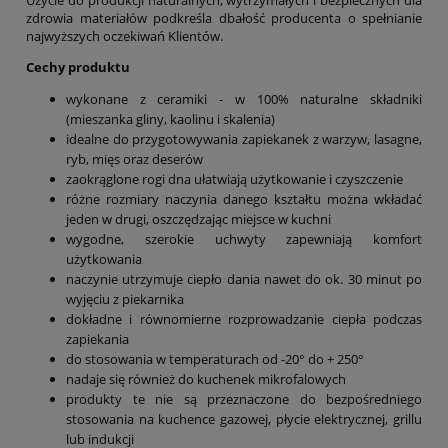
Użycie do produkcji naturalnych, wytrzymałych i bezpiecznych dla
zdrowia materiałów podkreśla dbałość producenta o spełnianie
najwyższych oczekiwań Klientów.
Cechy produktu
wykonane z ceramiki - w 100% naturalne składniki
(mieszanka gliny, kaolinu i skalenia)
idealne do przygotowywania zapiekanek z warzyw, lasagne,
ryb, mięs oraz deserów
zaokrąglone rogi dna ułatwiają użytkowanie i czyszczenie
różne rozmiary naczynia danego kształtu można wkładać
jeden w drugi, oszczędzając miejsce w kuchni
wygodne, szerokie uchwyty zapewniają komfort
użytkowania
naczynie utrzymuje ciepło dania nawet do ok. 30 minut po
wyjęciu z piekarnika
dokładne i równomierne rozprowadzanie ciepła podczas
zapiekania
do stosowania w temperaturach od -20° do + 250°
nadaje się również do kuchenek mikrofalowych
produkty te nie są przeznaczone do bezpośredniego
stosowania na kuchence gazowej, płycie elektrycznej, grillu
lub indukcji