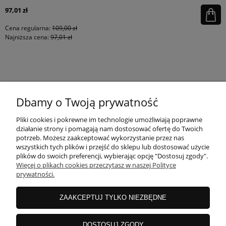
97,01 zł
Cena regularna:
109,00 zł
Najniższa cena:
97,01 zł
KONTAKT
Dbamy o Twoją prywatność
MOJE KONTO
Pliki cookies i pokrewne im technologie umożliwiają poprawne
działanie strony i pomagają nam dostosować ofertę do Twoich
potrzeb. Możesz zaakceptować wykorzystanie przez nas
wszystkich tych plików i przejść do sklepu lub dostosować użycie
PŁATNOŚCI I DOSTAWA
plików do swoich preferencji, wybierając opcję "Dostosuj zgody".
Więcej o plikach cookies przeczytasz w naszej Polityce
prywatności.
INFORMACJE
ZAAKCEPTUJ TYLKO NIEZBĘDNE
INSTRUKCJE
DOSTOSUJ ZGODY