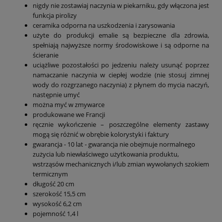
nigdy nie zostawiaj naczynia w piekarniku, gdy włączona jest
funkcja pirolizy
ceramika odporna na uszkodzenia i zarysowania
użyte do produkcji emalie są bezpieczne dla zdrowia,
spełniają najwyższe normy środowiskowe i są odporne na
ścieranie
uciążliwe pozostałości po jedzeniu należy usunąć poprzez
namaczanie naczynia w ciepłej wodzie (nie stosuj zimnej
wody do rozgrzanego naczynia) z płynem do mycia naczyń,
następnie umyć
można myć w zmywarce
produkowane we Francji
ręcznie wykończenie – poszczególne elementy zastawy
mogą się różnić w obrębie kolorystyki i faktury
gwarancja - 10 lat - gwarancja nie obejmuje normalnego
zużycia lub niewłaściwego użytkowania produktu,
wstrząsów mechanicznych i/lub zmian wywołanych szokiem
termicznym
długość 20 cm
szerokość 15,5 cm
wysokość 6,2 cm
pojemność 1,4 l