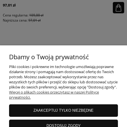
97,01 zł
Cena regularna:
109,00 zł
Najniższa cena:
97,01 zł
KONTAKT
Dbamy o Twoją prywatność
MOJE KONTO
Pliki cookies i pokrewne im technologie umożliwiają poprawne
działanie strony i pomagają nam dostosować ofertę do Twoich
potrzeb. Możesz zaakceptować wykorzystanie przez nas
wszystkich tych plików i przejść do sklepu lub dostosować użycie
PŁATNOŚCI I DOSTAWA
plików do swoich preferencji, wybierając opcję "Dostosuj zgody".
Więcej o plikach cookies przeczytasz w naszej Polityce
prywatności.
INFORMACJE
ZAAKCEPTUJ TYLKO NIEZBĘDNE
INSTRUKCJE
DOSTOSUJ ZGODY