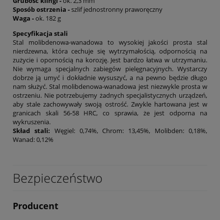
Grubość klingi -
ok. 2,3 mm
Sposób ostrzenia -
szlif jednostronny praworęczny
Waga -
ok. 182 g
Specyfikacja stali
Stal molibdenowa-wanadowa to wysokiej jakości prosta stal
nierdzewna, która cechuje się wytrzymałością, odpornością na
zużycie i opornością na korozję. Jest bardzo łatwa w utrzymaniu.
Nie wymaga specjalnych zabiegów pielęgnacyjnych. Wystarczy
dobrze ją umyć i dokładnie wysuszyć, a na pewno będzie długo
nam służyć. Stal molibdenowa-wanadowa jest niezwykle prosta w
ostrzeniu. Nie potrzebujemy żadnych specjalistycznych urządzeń,
aby stale zachowywały swoją ostrość. Zwykle hartowana jest w
granicach skali 56-58 HRC, co sprawia, że jest odporna na
wykruszenia.
Skład stali:
Węgiel: 0,74%, Chrom: 13,45%, Molibden: 0,18%,
Wanad: 0,12%
Bezpieczeństwo
Producent