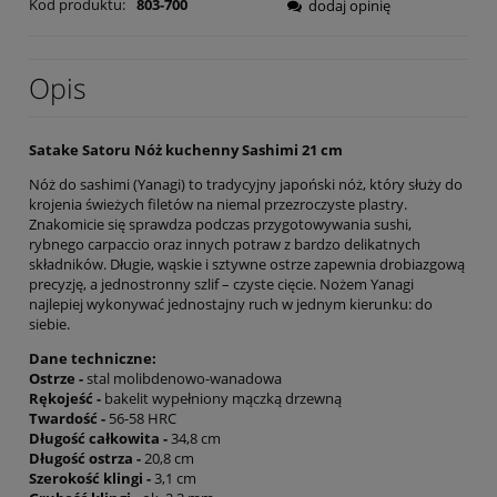
Kod produktu:
803-700
dodaj opinię
Opis
Satake Satoru Nóż kuchenny Sashimi 21 cm
Nóż do sashimi (Yanagi) to tradycyjny japoński nóż, który służy do
krojenia świeżych filetów na niemal przezroczyste plastry.
Znakomicie się sprawdza podczas przygotowywania sushi,
rybnego carpaccio oraz innych potraw z bardzo delikatnych
składników. Długie, wąskie i sztywne ostrze zapewnia drobiazgową
precyzję, a jednostronny szlif – czyste cięcie. Nożem Yanagi
najlepiej wykonywać jednostajny ruch w jednym kierunku: do
siebie.
Dane techniczne:
Ostrze -
stal molibdenowo-wanadowa
Rękojeść -
bakelit wypełniony mączką drzewną
Twardość -
56-58 HRC
Długość całkowita -
34,8 cm
Długość ostrza -
20,8 cm
Szerokość klingi -
3,1 cm