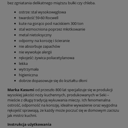
bez zgniatania delikatnego miąższu bułki czy chleba.
ostrze: stal wysokowęglowa
twardość 59-60 Rocwell
kute na gorąco pod naciskiem 300 ton
stal wzmocniona poprzez młotkowanie
metal nietoksyczny
odporny na korozję i ścieranie
nie absorbuje zapachów
nie wywołuje alergii
rękojeść: żywica poliacetylanowa
lekka
wytrzymała
higieniczna
dobrze dopasowuje się do kształtu dłoni
Marka Kasumi
od przeszło 800 lat specjalizuje się w produkcji
wysokiej jakości noży kuchennych, produkowanych w Seki –
mieście z długą tradycją wykuwania mieczy. Ich fenomenalna
ostrość, odporność na korozję, idealne wyważenie oraz wygodna
rękojeść sprawiają, że każdy może poczuć się w domowym zaciszu
jak mistrz kuchni.
Instrukcja użytkowania