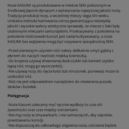
Noże KASUMI są produkowane w mieście SEKI położonym w
środkowej Japonii słynącym z wytwarzania najwyższej jakości noży.
Tradycja produkcji noży, a wcześniej mieczy sięga XIII wieku.
Unikalna metoda hartowania ostrza gwarantująca niezwykłą
jakość i wysokie walory estetyczne sprawiały, że miecze z Seki były
ulubionymi mieczami samurajskimi. Przekazywany z pokolenia na
pokolenie mistrzowski kunszt jest nadal kultywowany, a noże
KASUMI bez wątpienia mogą być nazywane specjalnością SEKI.
-Przed pierwszym użyciem nóż należy delikatnie umyć gąbką z
płynem do naczyń i wytrzeć miękką ściereczką.
-Do krojenia używaj drewnianej deski (szkło lub kamień szybko
tępią nóż, mogą go wyszczerbić).
-Nie używaj noży do cięcia kości lub mrożonek, ponieważ może to
uszkodzić nóż.
-Nóż nie jest odpowiednim narzędziem do otwierania puszek,
słoików i butelek.
Pielęgnacja
-Noże Kasumi zalecamy myć ręcznie wydłuży to czas ich
żywotności oraz czas między ostrzeniami.
-Nie myj noży w zmywarkach, i nie namaczaj ich, aby zapobiec
powstawaniu korozji.
-Nie dopuszczaj do całkowitego stępienia noża, ostrzenie będzie