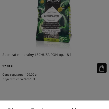
Substrat mineralny LECHUZA PON op. 18 l
97,01 zł
Cena regularna:
109,00 zł
Najniższa cena:
97,01 zł
KONTAKT