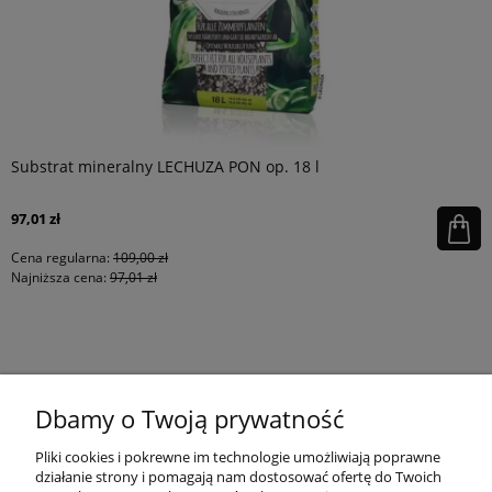
Substrat mineralny LECHUZA PON op. 18 l
97,01 zł
Cena regularna:
109,00 zł
Najniższa cena:
97,01 zł
KONTAKT
Dbamy o Twoją prywatność
MOJE KONTO
Pliki cookies i pokrewne im technologie umożliwiają poprawne
działanie strony i pomagają nam dostosować ofertę do Twoich