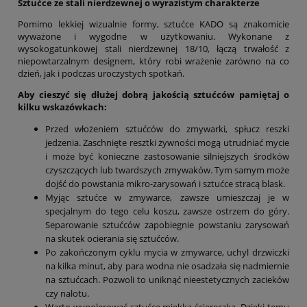
Sztućce ze stali nierdzewnej o wyrazistym charakterze
Pomimo lekkiej wizualnie formy, sztućce KADO są znakomicie
wyważone i wygodne w użytkowaniu. Wykonane z
wysokogatunkowej stali nierdzewnej 18/10, łączą trwałość z
niepowtarzalnym designem, który robi wrażenie zarówno na co
dzień, jak i podczas uroczystych spotkań.
Aby cieszyć się dłużej dobrą jakością sztućców pamiętaj o
kilku wskazówkach:
Przed włożeniem sztućców do zmywarki, spłucz reszki
jedzenia. Zaschnięte resztki żywności mogą utrudniać mycie
i może być konieczne zastosowanie silniejszych środków
czyszczących lub twardszych zmywaków. Tym samym może
dojść do powstania mikro-zarysowań i sztućce stracą blask.
Myjąc sztućce w zmywarce, zawsze umieszczaj je w
specjalnym do tego celu koszu, zawsze ostrzem do góry.
Separowanie sztućców zapobiegnie powstaniu zarysowań
na skutek ocierania się sztućców.
Po zakończonym cyklu mycia w zmywarce, uchyl drzwiczki
na kilka minut, aby para wodna nie osadzała się nadmiernie
na sztućcach. Pozwoli to uniknąć nieestetycznych zacieków
czy nalotu.