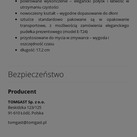
polerowane wykończenie – elegancki połysk i łatwość w
utrzymaniu czystości
nowoczesny kształt – wygodne dopasowanie do dłoni
sztućce standardowo pakowane są w opakowanie
transportowe, z możliwością zamówienia eleganckiego
pudełka prezentowego (model E-T24)
przystosowane do mycia w zmywarce – wygoda i
oszczędność czasu
długość: 17,2 cm
Bezpieczeństwo
Producent
TOMGAST Sp. z o.o.
Beskidzka 123/125
91-610 Łódź, Polska
tomgast@tomgast.pl