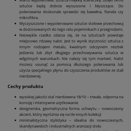
Warto wypolerować sztućce miękką ściereczką. Dzięki temu
sztućce będą dobrze wysuszone i błyszczące. Do
polerowania doskonale sprawdzi się bawełna, flanela czy
mikrofibra.
Wyczyszczone i wypolerowane sztućce stołowe przechowuj
w dostosowanych do tego celu pojemnikach z przegrodami.
Niezwykle rzadko zdarza się, że na sztućcach powstaje
miejscowo rdzawy nalot. Jest to wynik styczności sztućca z
innym rodzajem metalu, kwaśnym odczynem resztek
jedzenia lub zbyt długiego przechowywania sztućca w
wilgotnych warunkach. Nie należy się tym martwić. Nalot
możesz usunąć za pomocą dłuższego polerowania lub
użycia specjalnego płynu do czyszczenia produktów ze stali
nierdzewnej.
Cechy produktu
wysokiej jakości stal nierdzewna 18/10 – trwała, odporna na
korozję i intensywne użytkowanie
designerska, geometryczna forma uchwytu – nowoczesny
akcent, który wyróżnia się na tle innych kolekcji
minimalistyczna stylistyka – idealna do nowoczesnych,
skandynawskich i industrialnych aranżacji stołu