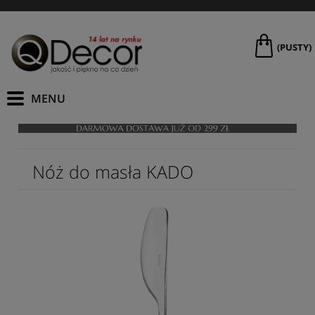
(PUSTY)
Nóż do masła KADO