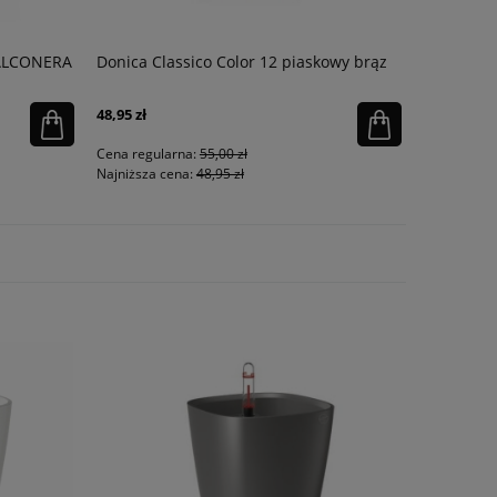
ALCONERA
Donica Classico Color 12 piaskowy brąz
Donica Cla
48,95 zł
249,20 zł
Cena regularna:
55,00 zł
Cena regula
Najniższa cena:
48,95 zł
Najniższa ce