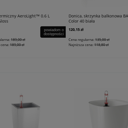
rmiczny AeroLight™ 0.6 L
Donica, skrzynka balkonowa B
loss
Color 40 biała
120,15 zł
powiadom o
dostępności
larna:
189,00 zł
Cena regularna:
135,00 zł
cena:
189,00 zł
Najniższa cena:
118,80 zł