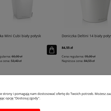
 Mini Cubi biały połysk
Doniczka Deltini 14 biały połysk
84,55 zł
larna:
60,00 zł
Cena regularna:
95,00 zł
cena:
53,40 zł
Najniższa cena:
84,55 zł
PŁATNOŚCI I DOSTAWA
INFORMACJE
IN
nie strony i pomagają nam dostosować ofertę do Twoich potrzeb. Możesz zaa
jąc opcję "Dostosuj zgody".
Dostępne formy płatości
Regulaminy
Ins
Formularz zwrotu
Polityka prywatności
Inst