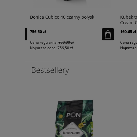
Donica Cubico 40 czarny połysk
Kubek te
Cream G
756,50 zł
160,65 zł
powiadom o
dostępności
Cena regularna:
850,00 zł
Cena regu
Najniższa cena:
756,50 zł
Najniższa 
Bestsellery