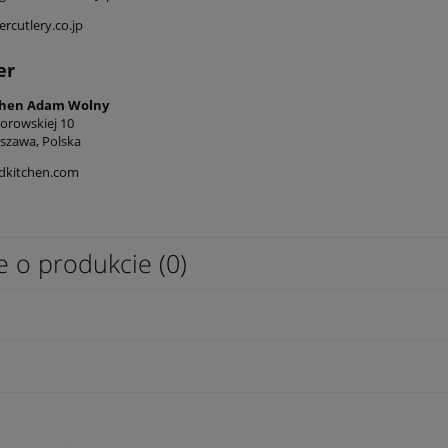
rcutlery.co.jp
er
chen Adam Wolny
iorowskiej 10
szawa, Polska
dkitchen.com
e o produkcie (0)