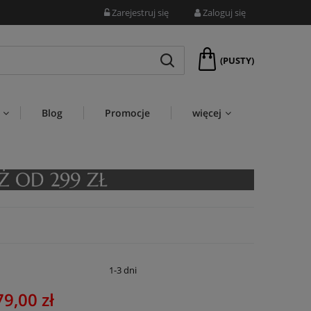
Zarejestruj się
Zaloguj się
(PUSTY)
Blog
Promocje
więcej
:
1-3 dni
79,00 zł