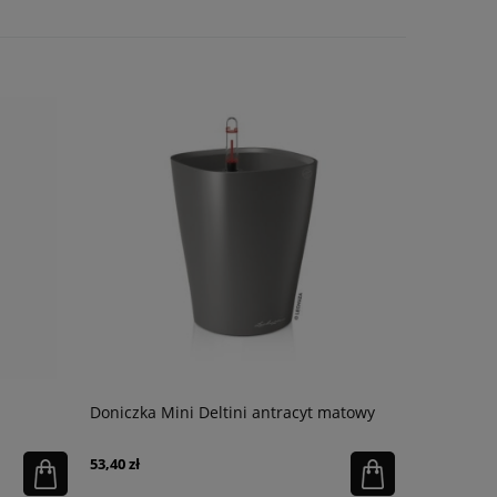
Doniczka Mini Deltini antracyt matowy
Substrat m
53,40 zł
48,95 zł