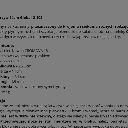
rzyw 14cm Global G-102
lny nóż kuchenny,
przeznaczony do krojenia i siekania różnych rodza
kty płynnym ruchem i szybko je przenosić do salaterki lub na patelnię.
wardych warzyw, jak marchewka czy rzodkiew japońska, w długie plastry.
niczne:
al nierdzewna CROMOVA 18
-
stalowa wypełniona piaskiem
–
56-58 HRC
ałkowita –
26,6 cm
strza –
14 cm
klingi –
4,1 cm
ingi –
1,9 mm
rzenia -
szlif dwustronny symetryczny
 153 g
cja
nne ze stali nierdzewnej są łatwiejsze w pielęgnacji w porównaniu do noży
ęgla, występują również inne pierwiastki (Chrom i Wanad), które są bardzie
 nie jest w 100% nierdzewny,
dlatego nie należy zupełnie ich zaniedbywać
.
Przechowując noże ze stali nierdzewnej w bloku,
należy pamiętać,
a bloku nie służy dobrej wentylacji noży. W najgorszym wypadku doprowadz