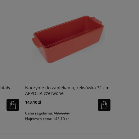
biały
Naczynie do zapiekania, keksówka 31 cm
Donica Cla
APPOLIA czerwone
143,10 zł
178,00 zł
Cena regularna:
159,00 zł
Cena regula
Najniższa cena:
143,10 zł
Najniższa ce