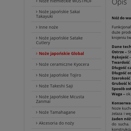
Opis
Noże niemieckie WÜSTHOF
Noże japońskie Sakai
Takayuki
Nóż do wa
Inne noże
Funkcjona
duże produ
krojeniu t
Noże japońskie Satake
Cutlery
Dane tech
Ostrze –
St
Noże japońskie Global
Rękojeść 
Twardość 
Noże ceramiczne Kyocera
Długość c
Długość o
Noże Japońskie Tojiro
Szerokość 
Grubość kl
Noże Takeshi Saji
Sposób ost
Waga –
ok.
Noże Japońskie Mcusta
Zanmai
Konserwa
Noże kuche
Noże Tamahagane
żelaza i w
żaden nóż
Akcesoria do noży
do sucha
konstrukcj