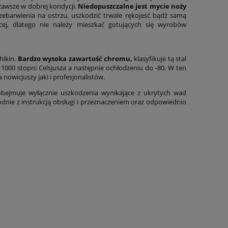
awsze w dobrej kondycji.
Niedopuszczalne jest mycie noży
arwienia na ostrzu, uszkodzić trwale rękojeść bądź samą
ej, dlatego nie należy mieszkać gotujących się wyrobów
hikin.
Bardzo wysoka zawartość chromu,
klasyfikuje tą stal
 1000 stopni Celsjusza a następnie ochłodzeniu do -80. W ten
nowicjuszy jaki i profesjonalistów.
bejmuje wyłącznie uszkodzenia wynikające z ukrytych wad
nie z instrukcją obsługi i przeznaczeniem oraz odpowiednio