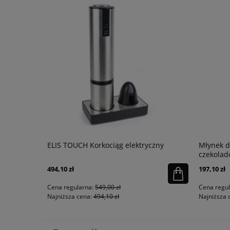
TIQUE
ELIS TOUCH Korkociąg elektryczny
Młynek d
czekola
494,10 zł
197,10 zł
Cena regularna:
549,00 zł
Cena regu
Najniższa cena:
494,10 zł
Najniższa 