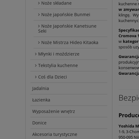
Noże składane
kuchenne m
w zmywar
Noże japońskie Bunmei
klingę. W
kuchennyc
Noże Japońskie Kanetsune
Specyfikac
Seki
Cromova 
w
kategor
Noże Mistrza Hideo Kitaoka
sposób uzy
Młynki i moździerze
Gwarancja
produkcyjn
Tekstylia kuchenne
konserwowa
Gwarancją
Coś dla Dzieci
Jadalnia
Bezpi
Łazienka
Wyposażenie wnętrz
Produc
Donice
Yoshida Me
1-9, 3-Chom
Akcesoria turystyczne
950-095 Nii