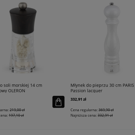
o soli morskiej 14 cm
Młynek do pieprzu 30 cm PARIS 
dowy OLERON
Passion lacquer
332,91 zł
larna:
219,00 zł
Cena regularna:
369,90 zł
cena:
197,10 zł
Najniższa cena:
332,91 zł