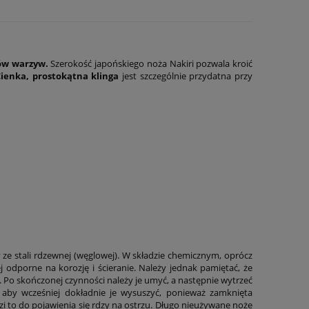
jów warzyw.
Szerokość japońskiego noża Nakiri pozwala kroić
Cienka, prostokątna klinga
jest szczególnie przydatna przy
 ze stali rdzewnej (węglowej). W składzie chemicznym, oprócz
j odporne na korozję i ścieranie. Należy jednak pamiętać, że
. Po skończonej czynności należy je umyć, a następnie wytrzeć
 aby wcześniej dokładnie je wysuszyć, ponieważ zamknięta
i to do pojawienia się rdzy na ostrzu. Długo nieużywane noże