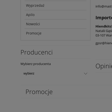
Wyprzedaż
info@maste
Apilo
Import
Nowości
Hiendkit
Natalii Gąs
Promocje
03-107 War
gpsr@hien
Producenci
Opini
Wybierz producenta
Promocje