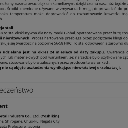
ożemy nasmarować olejkiem kameliowym, dzięki czemu nasz nóż będzie z
ce.
Środki chemiczne używane w zmywarkach mogą doprowadzić do przeb
ysoka temperatura może doprowadzić do rozhartowanie krawędzi tnąc
h.
ja stali
18
to stal ekskluzywna dla noży marki Global, opatentowana przez hutę Yos
ii nierdzewnych.
Proces hartowania przebiega przez podgrzanie klingi do
skuje się twardość na poziomie 56-58 HRC. To stal odpowiednia zarówno dla 
 udzielana jest na okres 24 miesięcy od daty zakupu.
Gwarancja o
ych lub materiałowych pod warunkiem, że: narzędzie było użytkowane zgod
ne; stosowane było w zalecanych przez producenta warunkach;
 nie są objęte uszkodzenia wynikające niewłaściwej eksploatacji.
eczeństwo
ent
tal Industry Co., Ltd. (Yoshikin)
e, Shirogane, Chuo-ku, Niigata City
gata Prefecture, Japonia