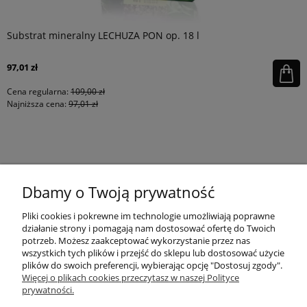
Substrat mineralny LECHUZA PON op. 18 l
97,01 zł
Cena regularna:
109,00 zł
Najniższa cena:
97,01 zł
KONTAKT
Dbamy o Twoją prywatność
MOJE KONTO
Pliki cookies i pokrewne im technologie umożliwiają poprawne
działanie strony i pomagają nam dostosować ofertę do Twoich
potrzeb. Możesz zaakceptować wykorzystanie przez nas
wszystkich tych plików i przejść do sklepu lub dostosować użycie
PŁATNOŚCI I DOSTAWA
plików do swoich preferencji, wybierając opcję "Dostosuj zgody".
Więcej o plikach cookies przeczytasz w naszej Polityce
prywatności.