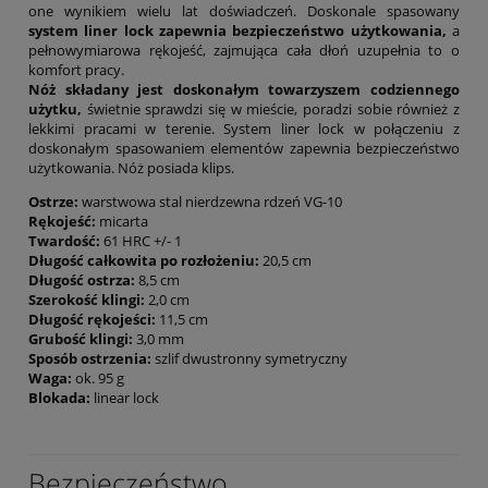
one wynikiem wielu lat doświadczeń. Doskonale spasowany
system liner lock zapewnia bezpieczeństwo użytkowania,
a
pełnowymiarowa rękojeść, zajmująca cała dłoń uzupełnia to o
komfort pracy.
Nóż składany jest doskonałym towarzyszem codziennego
użytku,
świetnie sprawdzi się w mieście, poradzi sobie również z
lekkimi pracami w terenie. System liner lock w połączeniu z
doskonałym spasowaniem elementów zapewnia bezpieczeństwo
użytkowania. Nóż posiada klips.
Ostrze:
warstwowa stal nierdzewna rdzeń VG-10
Rękojeść:
micarta
Twardość:
61 HRC +/- 1
Długość całkowita po rozłożeniu:
20,5 cm
Długość ostrza:
8,5 cm
Szerokość klingi:
2,0 cm
Długość rękojeści:
11,5 cm
Grubość klingi:
3,0 mm
Sposób ostrzenia:
szlif dwustronny symetryczny
Waga:
ok. 95 g
Blokada:
linear lock
Bezpieczeństwo