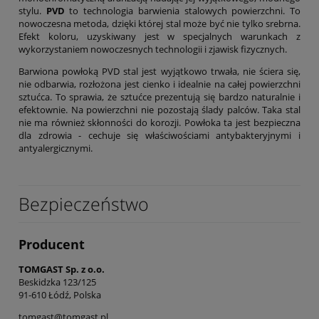
stylu.
PVD
to technologia barwienia stalowych powierzchni. To
nowoczesna metoda, dzięki której stal może być nie tylko srebrna.
Efekt koloru, uzyskiwany jest w specjalnych warunkach z
wykorzystaniem nowoczesnych technologii i zjawisk fizycznych.
Barwiona powłoką PVD stal jest wyjątkowo trwała, nie ściera się,
nie odbarwia, rozłożona jest cienko i idealnie na całej powierzchni
sztućca. To sprawia, że sztućce prezentują się bardzo naturalnie i
efektownie. Na powierzchni nie pozostają ślady palców. Taka stal
nie ma również skłonności do korozji. Powłoka ta jest bezpieczna
dla zdrowia - cechuje się właściwościami antybakteryjnymi i
antyalergicznymi.
Bezpieczeństwo
Producent
TOMGAST Sp. z o.o.
Beskidzka 123/125
91-610 Łódź, Polska
tomgast@tomgast.pl