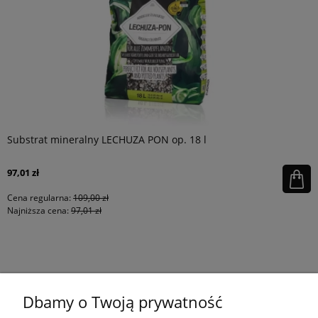
Substrat mineralny LECHUZA PON op. 18 l
97,01 zł
Cena regularna:
109,00 zł
Najniższa cena:
97,01 zł
KONTAKT
Dbamy o Twoją prywatność