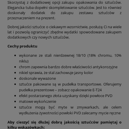
Skorzystaj z dodatkowej opcji zakupu opakowania do sztućców.
Elegancka tuba dopełni skompletowanie sztućców. Jest to również
doskonały dodatek do zakupu zestawu sztućców z
przeznaczeniem na prezent.
Dobrej jakości sztućce o ciekawym wzornictwie, posłużą Ci na wiele
lat i pozwolą ograniczyć zbędne wydatki spowodowane zakupem
dodatkowych czy nowych sztućców.
Cechy produktu
wykonane ze stali nierdzewnej 18/10 (18% chromu, 10%
niklu)
chrom zapewnia bardzo dobre właściwości antykorozyjne
nikiel sprawia, że stal zachowuje jasny kolor
doskonale wyważone
sztućce pakowane są w pudełka transportowe. Oferujemy
pudełka prezentowe – zobacz opakowanie E-T24
efekt postarzanego złota uzyskany dzięki powłoce PVD
matowe wykończenie
sztućce mogą być myte w zmywarkach, ale celem
wydłużenia żywotności powłoki PVD zalecamy mycie ręczne
Aby cieszyć się dłużej dobrą jakością sztućców pamiętaj o
kilku wskazówkach: