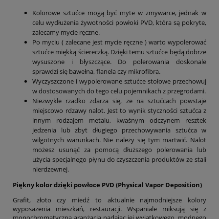
Kolorowe sztućce mogą być myte w zmywarce, jednak w
celu wydłużenia żywotności powłoki PVD, która są pokryte,
zalecamy mycie ręczne.
Po myciu ( zalecane jest mycie ręczne ) warto wypolerować
sztućce miękką ściereczką. Dzięki temu sztućce będą dobrze
wysuszone i błyszczące. Do polerowania doskonale
sprawdzi się bawełna, flanela czy mikrofibra.
Wyczyszczone i wypolerowane sztućce stołowe przechowuj
w dostosowanych do tego celu pojemnikach z przegrodami.
Niezwykle rzadko zdarza się, że na sztućcach powstaje
miejscowo rdzawy nalot. Jest to wynik styczności sztućca z
innym rodzajem metalu, kwaśnym odczynem resztek
jedzenia lub zbyt długiego przechowywania sztućca w
wilgotnych warunkach. Nie należy się tym martwić. Nalot
możesz usunąć za pomocą dłuższego polerowania lub
użycia specjalnego płynu do czyszczenia produktów ze stali
nierdzewnej.
Piękny kolor dzięki powłoce PVD (Physical Vapor Deposition)
Grafit, złoto czy miedź to aktualnie najmodniejsze kolory
wyposażenia mieszkań, restauracji. Wspaniale miksują się z
monochromatyczną aranżacją nadając jej wyjątkowego, modnego