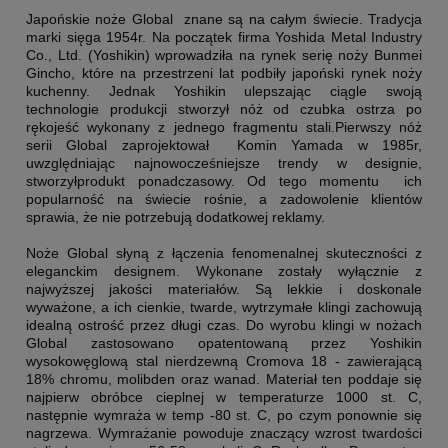
Japońskie noże Global znane są na całym świecie. Tradycja
marki sięga 1954r. Na początek firma Yoshida Metal Industry
Co., Ltd. (Yoshikin) wprowadziła na rynek serię noży Bunmei
Gincho, które na przestrzeni lat podbiły japoński rynek noży
kuchenny. Jednak Yoshikin ulepszając ciągle swoją
technologie produkcji stworzył nóż od czubka ostrza po
rękojeść wykonany z jednego fragmentu stali.Pierwszy nóż
serii Global zaprojektował Komin Yamada w 1985r,
uwzględniając najnowocześniejsze trendy w designie,
stworzyłprodukt ponadczasowy. Od tego momentu ich
popularność na świecie rośnie, a zadowolenie klientów
sprawia, że nie potrzebują dodatkowej reklamy.
Noże Global słyną z łączenia fenomenalnej skuteczności z
eleganckim designem. Wykonane zostały wyłącznie z
najwyższej jakości materiałów. Są lekkie i doskonale
wyważone, a ich cienkie, twarde, wytrzymałe klingi zachowują
idealną ostrość przez długi czas. Do wyrobu klingi w nożach
Global zastosowano opatentowaną przez Yoshikin
wysokowęglową stal nierdzewną Cromova 18 - zawierającą
18% chromu, molibden oraz wanad. Materiał ten poddaje się
najpierw obróbce cieplnej w temperaturze 1000 st. C,
następnie wymraża w temp -80 st. C, po czym ponownie się
nagrzewa. Wymrażanie powoduje znaczący wzrost twardości