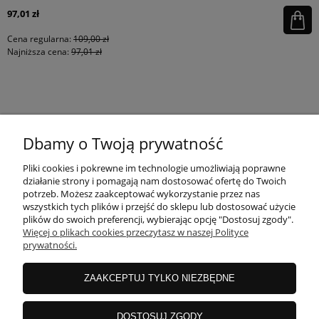
97,01 zł
Cena regularna:
109,00 zł
Najniższa cena:
97,01 zł
KONTAKT
Dbamy o Twoją prywatność
MOJE KONTO
Pliki cookies i pokrewne im technologie umożliwiają poprawne
działanie strony i pomagają nam dostosować ofertę do Twoich
potrzeb. Możesz zaakceptować wykorzystanie przez nas
wszystkich tych plików i przejść do sklepu lub dostosować użycie
PŁATNOŚCI I DOSTAWA
plików do swoich preferencji, wybierając opcję "Dostosuj zgody".
Więcej o plikach cookies przeczytasz w naszej Polityce
prywatności.
INFORMACJE
ZAAKCEPTUJ TYLKO NIEZBĘDNE
INSTRUKCJE
DOSTOSUJ ZGODY