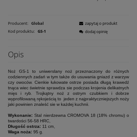
Producent:
Global
zapytaj o produkt
Kod produktu:
GS-1
dodaj opinię
Opis
Noż GS-1 to uniwerslany noż przeznaczony do różnych
codziennych zadań w tym także do usuwania gniazd z warzyw
czy owoców. Cienkie łukowate ostrze posiada długą krawedź
tnąca wiec świetnie sprawdza sie podczas krojenia delikatnych
mięs i ryb. Trojkątny noż z ostrym czubkiem i dobrze
wyprofilowaną rękojeścią to jeden z najpraktyczniejszych noży
jaki powinien znaleść sie w każdej kuchnii.
Wykonanie:
Stal nierdzewna CROMOVA 18 (18% chromu) o
twardości 56-58 HRC,
Długość ostrza:
11 cm,
Waga noża:
95 g.