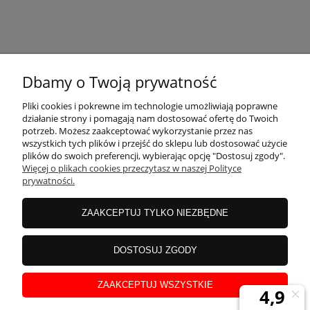
KONTAKT
Dbamy o Twoją prywatność
MOJE KONTO
Pliki cookies i pokrewne im technologie umożliwiają poprawne
działanie strony i pomagają nam dostosować ofertę do Twoich
potrzeb. Możesz zaakceptować wykorzystanie przez nas
wszystkich tych plików i przejść do sklepu lub dostosować użycie
PŁATNOŚCI I DOSTAWA
plików do swoich preferencji, wybierając opcję "Dostosuj zgody".
Więcej o plikach cookies przeczytasz w naszej Polityce
prywatności.
INFORMACJE
ZAAKCEPTUJ TYLKO NIEZBĘDNE
INSTRUKCJE
DOSTOSUJ ZGODY
ZAAKCEPTUJ WSZYSTKIE
O NAS