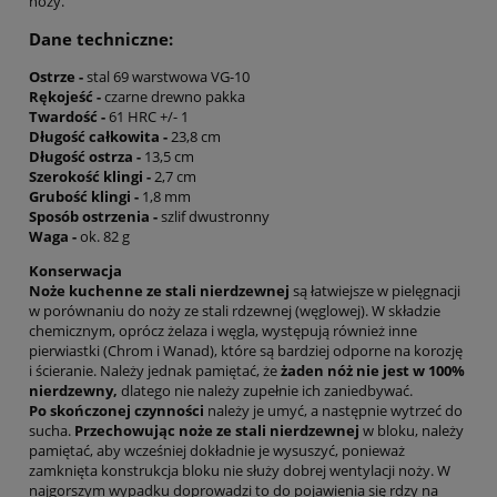
noży.
Dane techniczne:
Ostrze -
stal 69 warstwowa VG-10
Rękojeść -
czarne drewno pakka
Twardość -
61 HRC +/- 1
Długość całkowita -
23,8 cm
Długość ostrza -
13,5 cm
Szerokość klingi -
2,7 cm
Grubość klingi -
1,8 mm
Sposób ostrzenia -
szlif dwustronny
Waga -
ok. 82 g
Konserwacja
Noże kuchenne ze stali nierdzewnej
są łatwiejsze w pielęgnacji
w porównaniu do noży ze stali rdzewnej (węglowej). W składzie
chemicznym, oprócz żelaza i węgla, występują również inne
pierwiastki (Chrom i Wanad), które są bardziej odporne na korozję
i ścieranie. Należy jednak pamiętać, że
żaden nóż nie jest w 100%
nierdzewny,
dlatego nie należy zupełnie ich zaniedbywać.
Po skończonej czynności
należy je umyć, a następnie wytrzeć do
sucha.
Przechowując noże ze stali nierdzewnej
w bloku, należy
pamiętać, aby wcześniej dokładnie je wysuszyć, ponieważ
zamknięta konstrukcja bloku nie służy dobrej wentylacji noży. W
najgorszym wypadku doprowadzi to do pojawienia się rdzy na