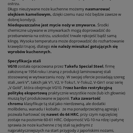
ostrzu.
Długo nieużywane noże kuchenne możemy
nasmarować
olejkiem kameliowym,
dzięki czemu nasz nóż będzie zawsze w
dobrej kondycji.
Niedopuszczalne jest mycie noży w zmywarce.
Środki
chemiczne używane w zmywarkach mogą doprowadzić do
przebarwienia na ostrzu, uszkodzić trwale rękojeść bądź samą
klingę. Wysoka temperatura może doprowadzić do rozhartowanie
krawędzi tnącej, dlatego
nie należy mieszkać gotujących się
wyrobów kuchennych.
Specyfikacja stali
VG10
została opracowana przez
Takefu Special Steel
, firmę
założoną w 1954 roku i znaną z produkcji laminowanej stali
stosowanej w wytwarzaniu noży. W swojej ofercie posiadają szereg
stali „serii V”, takich jak V1, V2, V-Toku1, V-Toku2, V-Gin1 oraz serię
„V Gold”, która obejmuje VG10. P
rzez bardzo restrykcyjną
politykę eksportową
praktycznie wszystkie noże (lub ich głownie)
muszą być produkowane w Japonii.
Taka zawartość
chromu
klasyfikuje tą stal jako nierdzewną, ale dodatki
molibdenu, wanadu I kobaltu że ma ponadprzeciętną agresję i
pozwala hartować się
nawet do 64 HRC
, przy czym najczęściej
zostaje na poziomie 60-61 HRC. Odporność VG-10 na rdzę i patynę
sprawia że noże kuchenne z tej stali są jednymi z
najpraktyczniejszych na start przygody z japońskimi nożami,